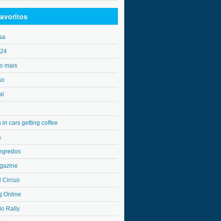
avoritos
sa
o24
o mais
ão
al
in cars getting coffee
s
egredos
gazine
l Circus
g Online
do Rally