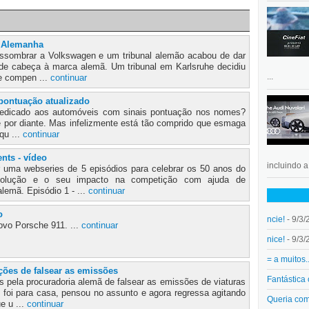
a Alemanha
assombrar a Volkswagen e um tribunal alemão acabou de dar
e cabeça à marca alemã. Um tribunal em Karlsruhe decidiu
...
e compen ...
continuar
pontuação atualizado
 dedicado aos automóveis com sinais pontuação nos nomes?
,) e por diante. Mas infelizmente está tão comprido que esmaga
qu ...
continuar
ts - vídeo
incluindo 
r uma webseries de 5 episódios para celebrar os 50 anos do
olução e o seu impacto na competição com ajuda de
lemã. Episódio 1 - ...
continuar
o
ncie!
- 9/3/
ovo Porsche 911. ...
continuar
nice!
- 9/3/
= a muitos.
ções de falsear as emissões
Fantástica
 pela procuradoria alemã de falsear as emissões de viaturas
s foi para casa, pensou no assunto e agora regressa agitando
Queria co
e u ...
continuar