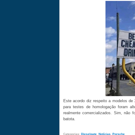
Este acordo diz respeito a modelos de
para testes de homologação foram alt
realmente comercializados. Sim, não 
batota.
Categorias:
Dieselgate
,
Notícias
,
Porsche