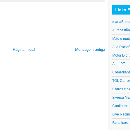
Links F
martaBsou
Autocasiã
Mãe e muit
Alta Rotaç
Página inicial
Mensagem antiga
Motor Digit
Auto PT
Comedians 
TOL Carro
Carros e S
Inversu Ma
Continenta
Live Racin
Fanaticos 