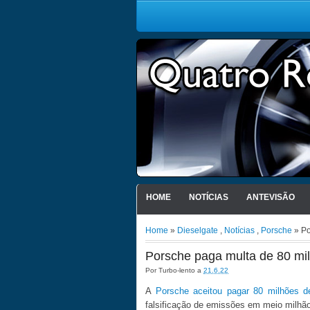
HOME
NOTÍCIAS
ANTEVISÃO
Home
»
Dieselgate
,
Notícias
,
Porsche
» Po
Porsche paga multa de 80 mi
Por
Turbo-lento
a
21.6.22
A
Porsche aceitou pagar 80 milhões d
falsificação de emissões em meio milhã