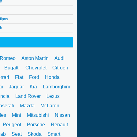
et
tipos
4h
 Romeo
Aston Martin
Audi
W
Bugatti
Chevrolet
Citroen
rrari
Fiat
Ford
Honda
ai
Jaguar
Kia
Lamborghini
ncia
Land Rover
Lexus
serati
Mazda
McLaren
des
Mini
Mitsubishi
Nissan
Peugeot
Porsche
Renault
ab
Seat
Skoda
Smart