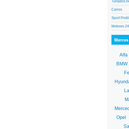
Tunados.n
Carros
Sport Protó
Motores 2
Marcas
Alfa
BM
Fe
Hyund
La
Ma
Merce
Opel
Sa