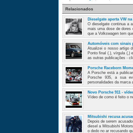
Relacionados
Dieselgate aperta VW n
O dieselgate continua a 
mais uma dose de dores d
que a Volkswagen tem qu
Automóveis com sinais 
Atualizei o nosso artigo
Ponto final (.), vírgula (
as outras publicações - cli
Porsche Raceborn Momen
A Porsche está a publica
Porsche 935, a sua ev
personalidades da marca a
Novo Porsche 911 - víde
Vídeo de como é feito o n
Mitsubishi recusa acusa
Depois de serem acusados
diesel a Mitsubishi Motor
o dedo no ar recusando qu