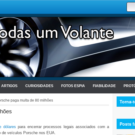
ARTIGOS
CURIOSIDADES
FOTOS ESPIA
FIABILIDADE
PROTÓ
rsche paga multa de 80 milhões
Torna-
lhões
Posts f
e dólares
para encerrar processos legais associados com a
o de veículos Porsche nos EUA.