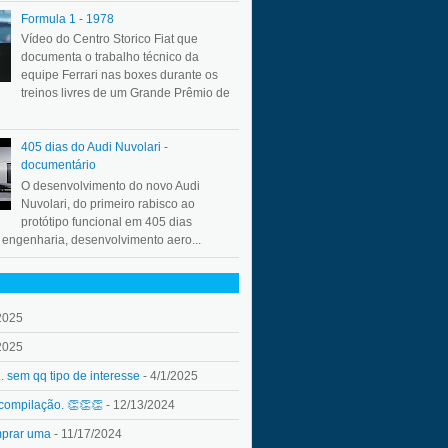
Formula 1 - 1978
Vídeo do Centro Storico Fiat que
documenta o trabalho técnico da
equipe Ferrari nas boxes durante os
treinos livres de um Grande Prêmio de
405 dias do Audi Nuvolari -
documentário
O desenvolvimento do novo Audi
Nuvolari, do primeiro rabisco ao
protótipo funcional em 405 dias
a engenharia, desenvolvimento aero...
2025
2025
.. sem qq tipo de interesse
- 4/1/2025
 compilação. 👏👏👏
- 12/13/2024
mprar uma
- 11/17/2024