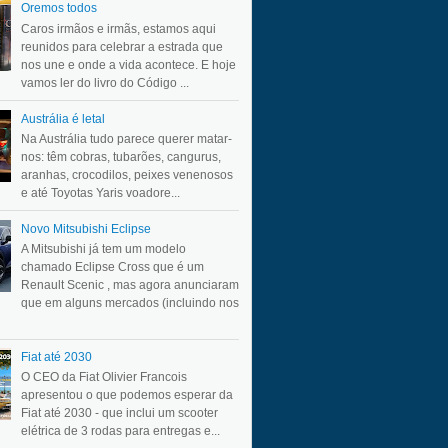
Oremos todos
Caros irmãos e irmãs, estamos aqui
reunidos para celebrar a estrada que
nos une e onde a vida acontece. E hoje
vamos ler do livro do Código ...
Austrália é letal
Na Austrália tudo parece querer matar-
nos: têm cobras, tubarões, cangurus,
aranhas, crocodilos, peixes venenosos
e até Toyotas Yaris voadore...
Novo Mitsubishi Eclipse
A Mitsubishi já tem um modelo
chamado Eclipse Cross que é um
Renault Scenic , mas agora anunciaram
que em alguns mercados (incluindo nos
Fiat até 2030
O CEO da Fiat Olivier Francois
apresentou o que podemos esperar da
Fiat até 2030 - que inclui um scooter
elétrica de 3 rodas para entregas e...