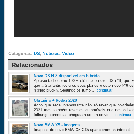
Categorias:
DS
,
Notícias
,
Video
Relacionados
Novo DS N°8 disponível em hibrido
Apresentado como 100% elétrico o novo DS nº8, que v
que a Stellantis reviu os seus planos e este novo Nº8 es
hibrido plug-in. Segundo os rumo ...
continuar
Obituário 4 Rodas 2020
Acho que seria interessante não só rever que novidad
2021 mas também rever os automóveis que nos deixa
falhanço comercial, chegaram ao fim de vid ...
continuar
Novo BMW X5 - imagens
Imagens do novo BMW X5 G65 apareceram na internet. .