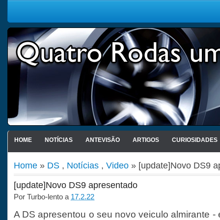
HOME
NOTÍCIAS
ANTEVISÃO
ARTIGOS
CURIOSIDADES
Home
»
DS
,
Notícias
,
Video
» [update]Novo DS9 a
[update]Novo DS9 apresentado
Por
Turbo-lento
a
17.2.22
A DS apresentou o seu novo veiculo almirante -