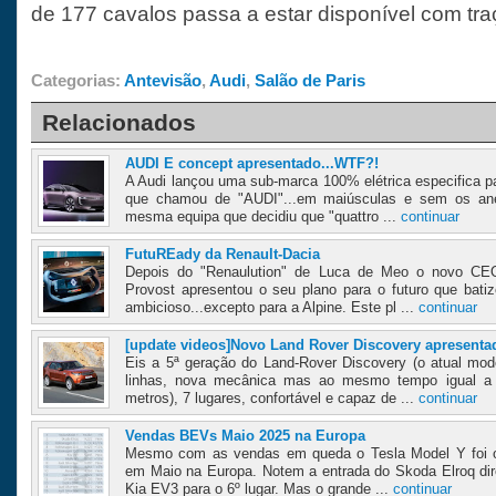
de 177 cavalos passa a estar disponível com traç
Categorias:
Antevisão
,
Audi
,
Salão de Paris
Relacionados
AUDI E concept apresentado...WTF?!
A Audi lançou uma sub-marca 100% elétrica especifica 
que chamou de "AUDI"...em maiúsculas e sem os anéis
mesma equipa que decidiu que "quattro ...
continuar
FutuREady da Renault-Dacia
Depois do "Renaulution" de Luca de Meo o novo CEO
Provost apresentou o seu plano para o futuro que bat
ambicioso...excepto para a Alpine. Este pl ...
continuar
[update videos]Novo Land Rover Discovery apresenta
Eis a 5ª geração do Land-Rover Discovery (o atual mo
linhas, nova mecânica mas ao mesmo tempo igual a
metros), 7 lugares, confortável e capaz de ...
continuar
Vendas BEVs Maio 2025 na Europa
Mesmo com as vendas em queda o Tesla Model Y foi o
em Maio na Europa. Notem a entrada do Skoda Elroq dir
Kia EV3 para o 6º lugar. Mas o grande ...
continuar