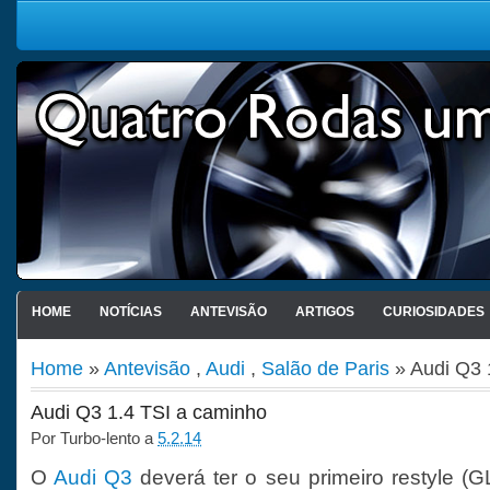
HOME
NOTÍCIAS
ANTEVISÃO
ARTIGOS
CURIOSIDADES
Home
»
Antevisão
,
Audi
,
Salão de Paris
» Audi Q3 
Audi Q3 1.4 TSI a caminho
Por
Turbo-lento
a
5.2.14
O
Audi Q3
deverá ter o seu primeiro restyle (G