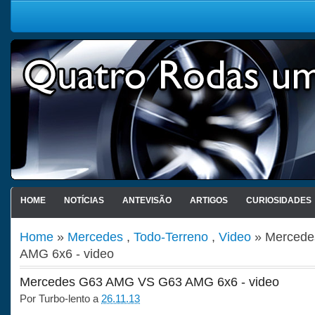
HOME
NOTÍCIAS
ANTEVISÃO
ARTIGOS
CURIOSIDADES
Home
»
Mercedes
,
Todo-Terreno
,
Video
» Mercede
AMG 6x6 - video
Mercedes G63 AMG VS G63 AMG 6x6 - video
Por
Turbo-lento
a
26.11.13