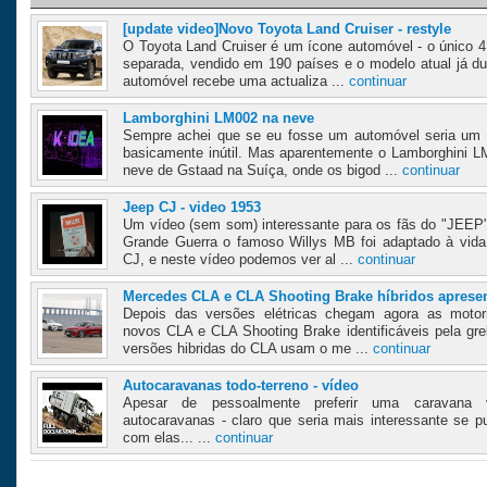
[update video]Novo Toyota Land Cruiser - restyle
O Toyota Land Cruiser é um ícone automóvel - o único 4 
separada, vendido em 190 países e o modelo atual já d
automóvel recebe uma actualiza ...
continuar
Lamborghini LM002 na neve
Sempre achei que se eu fosse um automóvel seria um 
basicamente inútil. Mas aparentemente o Lamborghini L
neve de Gstaad na Suíça, onde os bigod ...
continuar
Jeep CJ - video 1953
Um vídeo (sem som) interessante para os fãs do "JEEP" o
Grande Guerra o famoso Willys MB foi adaptado à vida 
CJ, e neste vídeo podemos ver al ...
continuar
Mercedes CLA e CLA Shooting Brake híbridos aprese
Depois das versões elétricas chegam agora as motori
novos CLA e CLA Shooting Brake identificáveis pela grel
versões hibridas do CLA usam o me ...
continuar
Autocaravanas todo-terreno - vídeo
Apesar de pessoalmente preferir uma caravana v
autocaravanas - claro que seria mais interessante se 
com elas... ...
continuar