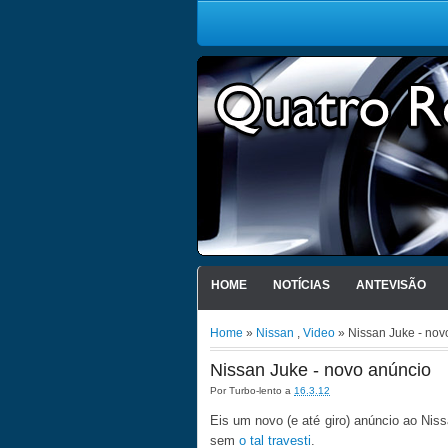
HOME
NOTÍCIAS
ANTEVISÃO
Home
»
Nissan
,
Video
» Nissan Juke - nov
Nissan Juke - novo anúncio
Por
Turbo-lento
a
16.3.12
Eis um novo (e até giro) anúncio ao Nis
sem
o tal travesti
.