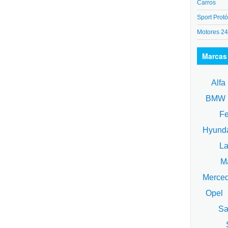
Carros
Sport Protó
Motores 2
Marcas
Alfa
BM
Fe
Hyund
La
Ma
Merce
Opel
Sa
S