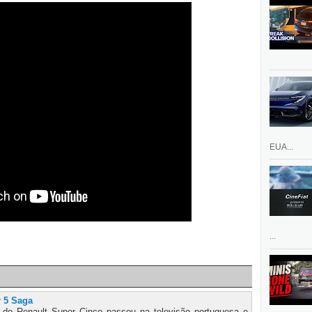
EUA...
...
r 5 Saga
 do Renault Super Cinco passou na televisão portuguesa e