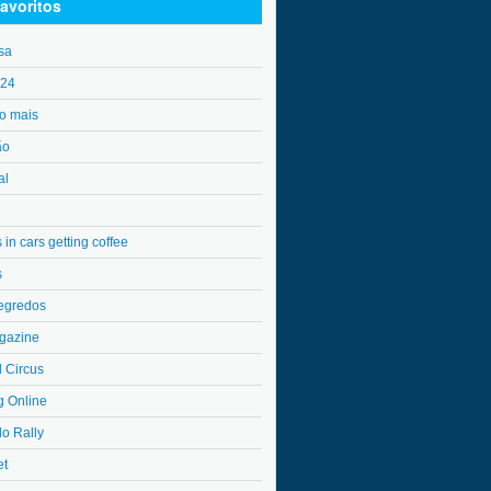
avoritos
sa
o24
o mais
ão
al
in cars getting coffee
s
egredos
gazine
l Circus
g Online
do Rally
et