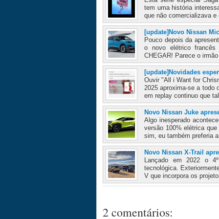
tem uma história interess
que não comercializava e 
[update]Novo Nissan Mic
Pouco depois da apresent
o novo elétrico franc
CHEGAR! Parece o irmão 
[update]Novidades espe
Ouvir "All i Want for Chri
2025 aproxima-se a todo 
em replay continuo que tal
Novo Nissan Juke apres
Algo inesperado acontece
versão 100% elétrica que
sim, eu também preferia a 
Novo Nissan X-Trail apre
Lançado em 2022 o 4º 
tecnológica. Exteriorment
V que incorpora os projeto
2 comentários: