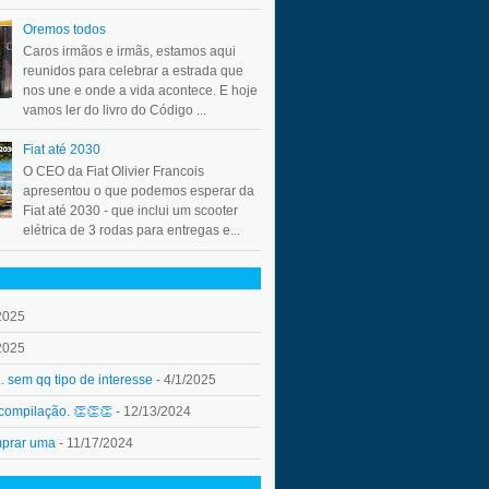
Oremos todos
Caros irmãos e irmãs, estamos aqui
reunidos para celebrar a estrada que
nos une e onde a vida acontece. E hoje
vamos ler do livro do Código ...
Fiat até 2030
O CEO da Fiat Olivier Francois
apresentou o que podemos esperar da
Fiat até 2030 - que inclui um scooter
elétrica de 3 rodas para entregas e...
2025
2025
.. sem qq tipo de interesse
- 4/1/2025
 compilação. 👏👏👏
- 12/13/2024
mprar uma
- 11/17/2024