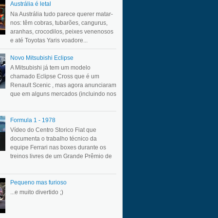
Austrália é letal
Na Austrália tudo parece querer matar-
nos: têm cobras, tubarões, cangurus,
aranhas, crocodilos, peixes venenosos
e até Toyotas Yaris voadore...
Novo Mitsubishi Eclipse
A Mitsubishi já tem um modelo
chamado Eclipse Cross que é um
Renault Scenic , mas agora anunciaram
que em alguns mercados (incluindo nos
Formula 1 - 1978
Vídeo do Centro Storico Fiat que
documenta o trabalho técnico da
equipe Ferrari nas boxes durante os
treinos livres de um Grande Prêmio de
Pequeno mas furioso
...e muito divertido ;)