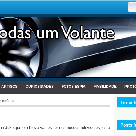
ARTIGOS
CURIOSIDADES
FOTOS ESPIA
FIABILIDADE
PROTÓ
o anúncio
Torna-
Posts f
san Juke que em breve vamos ter nos nossos televisores, este