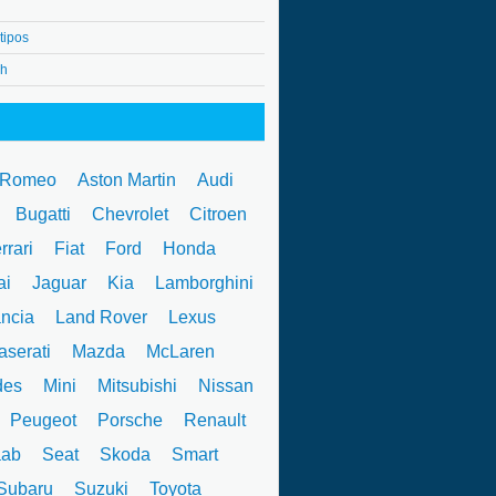
tipos
4h
 Romeo
Aston Martin
Audi
W
Bugatti
Chevrolet
Citroen
rrari
Fiat
Ford
Honda
ai
Jaguar
Kia
Lamborghini
ncia
Land Rover
Lexus
serati
Mazda
McLaren
des
Mini
Mitsubishi
Nissan
Peugeot
Porsche
Renault
ab
Seat
Skoda
Smart
ubaru
Suzuki
Toyota