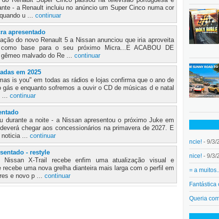
ante - a Renault incluiu no anúncio um Super Cinco numa cor
quando u ...
continuar
ra apresentado
ação do novo Renault 5 a Nissan anunciou que iria aproveita
ês como base para o seu próximo Micra...E ACABOU DE
gêmeo malvado do Re ...
continuar
radas em 2025
smas is you" em todas as rádios e lojas confirma que o ano de
o gás e enquanto sofremos a ouvir o CD de músicas d e natal
 ...
continuar
entado
u durante a noite - a Nissan apresentou o próximo Juke em
 deverá chegar aos concessionários na primavera de 2027. E
noticia ...
continuar
ncie!
- 9/3/
sentado - restyle
nice!
- 9/3/
Nissan X-Trail recebe enfim uma atualização visual e
e recebe uma nova grelha dianteira mais larga com o perfil em
= a muitos.
res e novo p ...
continuar
Fantástica
Queria co