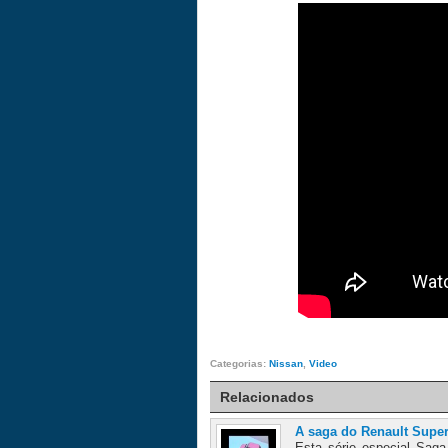
Categorias:
Nissan
,
Video
Relacionados
A saga do Renault Supe
Esta série especial Saga