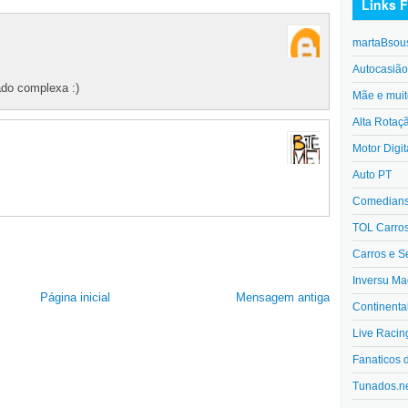
Links F
martaBsou
Autocasiã
ado complexa :)
Mãe e muit
Alta Rotaç
Motor Digit
Auto PT
Comedians 
TOL Carro
Carros e S
Inversu Ma
Página inicial
Mensagem antiga
Continenta
Live Racin
Fanaticos 
Tunados.n