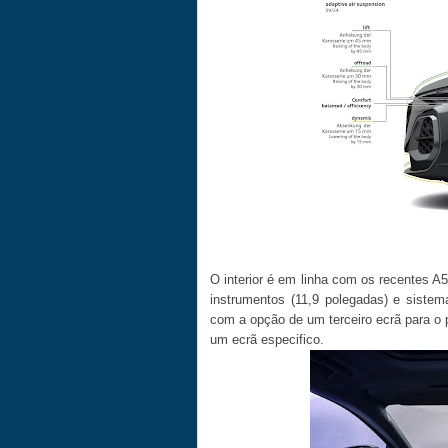
O interior é em linha com os recentes A
instrumentos (11,9 polegadas) e sistem
com a opção de um terceiro ecrã para o
um ecrã especifico.