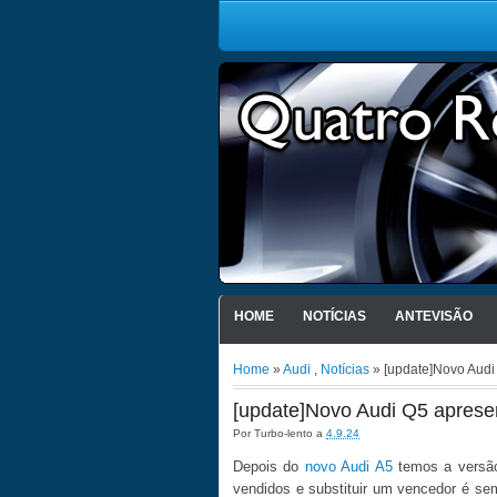
HOME
NOTÍCIAS
ANTEVISÃO
Home
»
Audi
,
Notícias
» [update]Novo Audi
[update]Novo Audi Q5 aprese
Por
Turbo-lento
a
4.9.24
Depois do
novo Audi A5
temos a versão
vendidos e substituir um vencedor é s