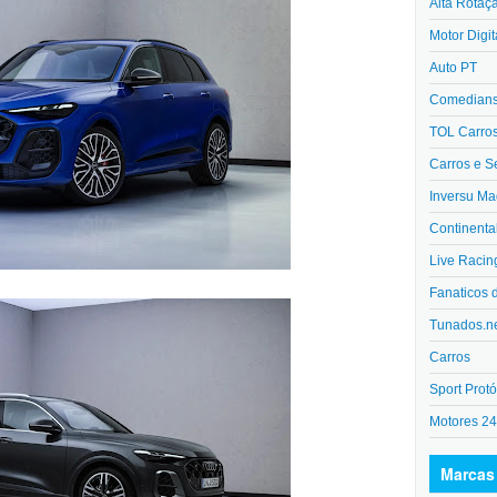
Alta Rotaç
Motor Digit
Auto PT
Comedians 
TOL Carro
Carros e S
Inversu Ma
Continenta
Live Racin
Fanaticos 
Tunados.n
Carros
Sport Protó
Motores 2
Marcas