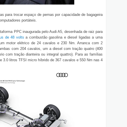
has para trocar espaço de pernas por capacidade de bagageira
omputadores portáteis.
ataforma PPC inaugurada pelo Audi A5, desenhada de raiz para
us de 48 volts
a combustão gasolina e diesel ligadas a uma
um motor elétrico de 24 cavalos e 230 Nm. Arranca com 2
os ambas com 204 cavalos, um a diesel com tração quatro (400
o com tração dianteira ou integral quattro). Para as famílias
3.0 litros TFSI micro híbrido de 367 cavalos e 550 Nm nas 4