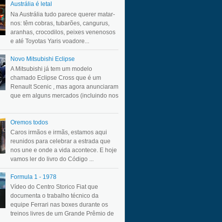
Austrália é letal
Na Austrália tudo parece querer matar-
nos: têm cobras, tubarões, cangurus,
aranhas, crocodilos, peixes venenosos
e até Toyotas Yaris voadore...
Novo Mitsubishi Eclipse
A Mitsubishi já tem um modelo
chamado Eclipse Cross que é um
Renault Scenic , mas agora anunciaram
que em alguns mercados (incluindo nos
Oremos todos
Caros irmãos e irmãs, estamos aqui
reunidos para celebrar a estrada que
nos une e onde a vida acontece. E hoje
vamos ler do livro do Código ...
Formula 1 - 1978
Vídeo do Centro Storico Fiat que
documenta o trabalho técnico da
equipe Ferrari nas boxes durante os
treinos livres de um Grande Prêmio de