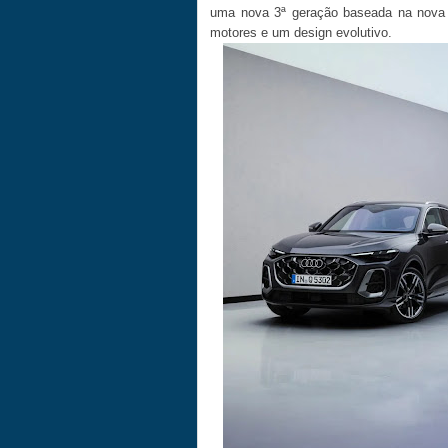
uma nova 3ª geração baseada na nova
motores e um design evolutivo.