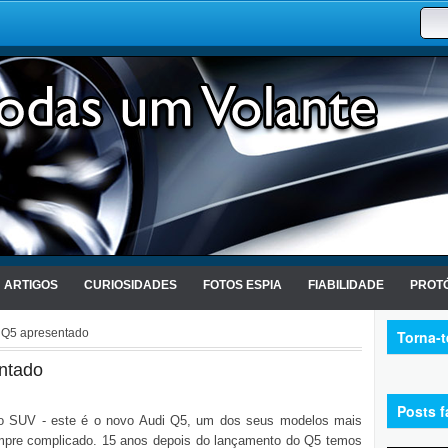
ARTIGOS
CURIOSIDADES
FOTOS ESPIA
FIABILIDADE
PROTÓ
 Q5 apresentado
Torna-
ntado
Posts f
 SUV - este é o novo Audi Q5, um dos seus modelos mais
empre complicado. 15 anos depois do lançamento do Q5 temos