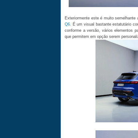
Exteriormente este é muito semelhante a
Q6
. É um visual bastante estatutário 
conforme a versão, vários elementos pa
que permitem em opção serem personali