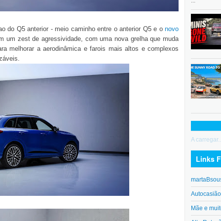
...
o do Q5 anterior - meio caminho entre o anterior Q5 e o
novo
com um zest de agressividade, com uma nova grelha que muda
ra melhorar a aerodinâmica e farois mais altos e complexos
záveis.
A carregar..
Links F
martaBsou
Autocasiã
Mãe e muit