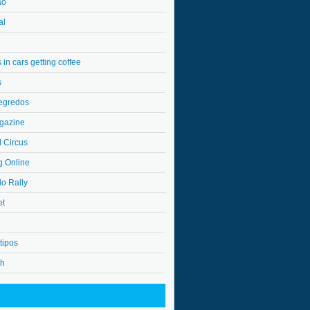
ão
al
in cars getting coffee
s
egredos
gazine
l Circus
g Online
do Rally
et
tipos
4h