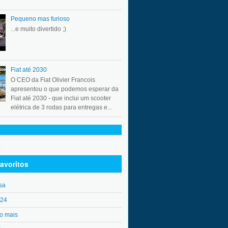
Pequeno mas furioso
...e muito divertido ;)
Fiat até 2030
O CEO da Fiat Olivier Francois
apresentou o que podemos esperar da
Fiat até 2030 - que inclui um scooter
elétrica de 3 rodas para entregas e...
.
avoritos
sa
o24
o mais