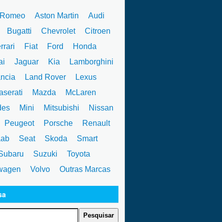
 Romeo
Aston Martin
Audi
W
Bugatti
Chevrolet
Citroen
rrari
Fiat
Ford
Honda
ai
Jaguar
Kia
Lamborghini
ncia
Land Rover
Lexus
serati
Mazda
McLaren
des
Mini
Mitsubishi
Nissan
Peugeot
Porsche
Renault
ab
Seat
Skoda
Smart
ubaru
Suzuki
Toyota
wagen
Volvo
Outras Marcas
sa