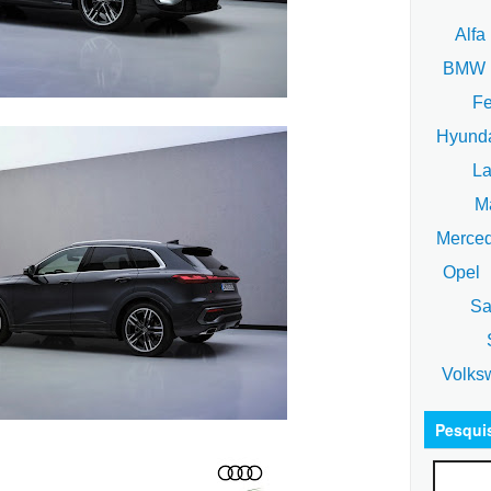
Alfa
BM
Fe
Hyund
La
Ma
Merce
Opel
Sa
S
Volks
Pesqui