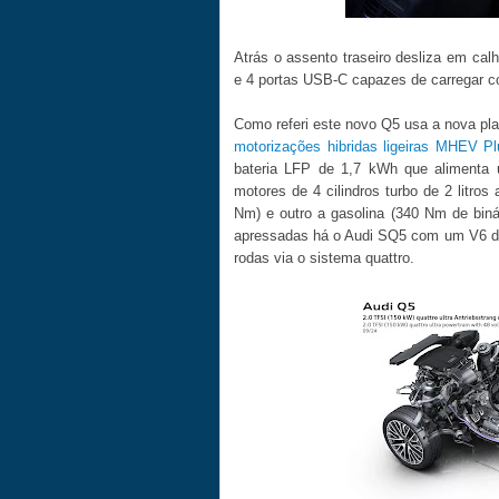
Atrás o assento traseiro desliza em cal
e 4 portas USB-C capazes de carregar c
Como referi este novo Q5 usa a nova pl
motorizações hibridas ligeiras MHEV Pl
bateria LFP de 1,7 kWh que alimenta 
motores de 4 cilindros turbo de 2 litr
Nm) e outro a gasolina (340 Nm de binári
apressadas há o Audi SQ5 com um V6 de 
rodas via o sistema quattro.