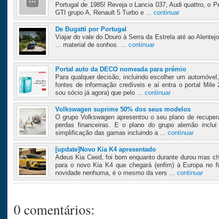
Portugal de 1985! Reveja o Lancia 037, Audi quattro, o 
GTI grupo A, Renault 5 Turbo e ...
continuar
De Bugatti por Portugal
Viajar do vale do Douro à Serra da Estrela até ao Alente
... material de sonhos. ...
continuar
Portal auto da DECO nomeada para prémio
Para qualquer decisão, incluindo escolher um automóvel,
fontes de informação credíveis e aí entra o portal Mile
sou sócio já agora) que pelo ...
continuar
Volkswagen suprime 50% dos seus modelos
O grupo Volkswagen apresentou o seu plano de recupera
perdas financeiras. E o plano do grupo alemão inclui
simplificação das gamas incluindo a ...
continuar
[update]Novo Kia K4 apresentado
Adeus Kia Ceed, foi bom enquanto durante durou mas ch
para o novo Kia K4 que chegará (enfim) à Europa no f
novidade nenhuma, é o mesmo da vers ...
continuar
0 comentários: