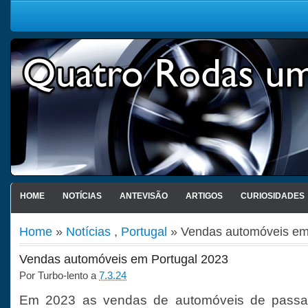
HOME
NOTÍCIAS
ANTEVISÃO
ARTIGOS
CURIOSIDADES
Home
»
Notícias
,
Portugal
» Vendas automóveis em
Vendas automóveis em Portugal 2023
Por
Turbo-lento
a
7.3.24
Em 2023 as vendas de automóveis de passa