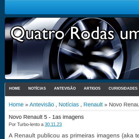
HOME
NOTÍCIAS
ANTEVISÃO
ARTIGOS
CURIOSIDADES
Home
»
Antevisão
,
Notícias
,
Renault
» Novo Renaul
Novo Renault 5 - 1as imagens
Por
Turbo-lento
a
30.11.23
A Renault publicou as primeiras imagens (aka t