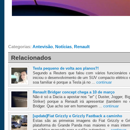
Categorias:
Antevisão
,
Notícias
,
Renault
Relacionados
Tesla pequeno de volta aos planos?!
Segundo a Reuters que falou com vários funcionários
iniciou o desenvolvimento de um SUV compacto elétrico
soa familiar é porque a Tesla já no ...
continuar
Renault Bridger concept chega a 10 de março
Não é só a Dacia a apostar nos "er" ( Duster, Jogger, B
Striker) porque a Renault irá apresentar (também no
Bridger. Que acho ser em homenagem ...
continuar
[update]Fiat Grizzly e Grizzly Fastback a caminho
Estas sãs as primeiras imagens do Fiat Grizzly e Gr
plataforma do Grande Panda mas maiores e mais inter
ao público marcada para o salão automóve ...
continuar