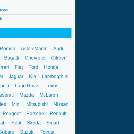
tipos
4h
 Romeo
Aston Martin
Audi
W
Bugatti
Chevrolet
Citroen
rrari
Fiat
Ford
Honda
ai
Jaguar
Kia
Lamborghini
ncia
Land Rover
Lexus
serati
Mazda
McLaren
des
Mini
Mitsubishi
Nissan
Peugeot
Porsche
Renault
ab
Seat
Skoda
Smart
ubaru
Suzuki
Toyota