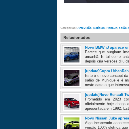
Categorias:
Antevisão
,
Notícias
,
Renault
,
salão 
Relacionados
Novo BMW i3 aparece on
Parece que surgiram im
amanhã. E tal como ant
depois cria versões diluíd
[update]Cupra UrbanReb
Este é o novo concept da 
salão de Munique e é ma
neste caso o que interes
[update]Novo Renault T
Prometido em 2023 com
oficialmente hoje chega 
apresentada em 1992. Est
Novo Nissan Juke apres
Algo inesperado acontece
versão 100% elétrica que