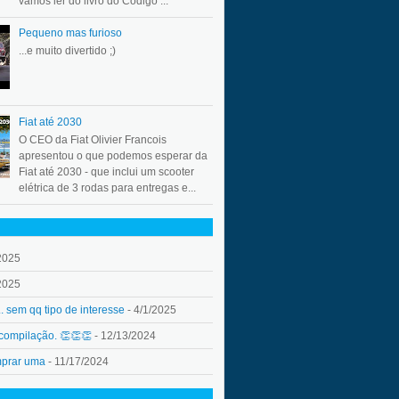
vamos ler do livro do Código ...
Pequeno mas furioso
...e muito divertido ;)
Fiat até 2030
O CEO da Fiat Olivier Francois
apresentou o que podemos esperar da
Fiat até 2030 - que inclui um scooter
elétrica de 3 rodas para entregas e...
2025
2025
.. sem qq tipo de interesse
- 4/1/2025
 compilação. 👏👏👏
- 12/13/2024
mprar uma
- 11/17/2024