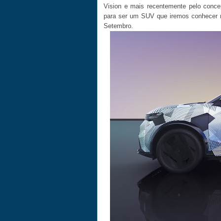
Vision e mais recentemente pelo conc
para ser um SUV que iremos conhecer n
Setembro.