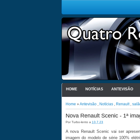
HOME
NOTÍCIAS
ANTEVISÃO
Home
»
Antevisão
,
Notícias
,
Renault
,
salã
Nova Renault Scenic - 1ª im
Por
Turbo-lento
a
13.7.23
A nova Renault Scenic vai ser aprese
imagem do modelo de série 100% elétr