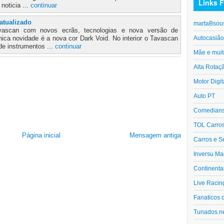
Links F
noticia ...
continuar
atualizado
martaBsou
vascan com novos ecrãs, tecnologias e nova versão de
Autocasiã
ica novidade é a nova cor Dark Void. No interior o Tavascan
e instrumentos ...
continuar
Mãe e muit
Alta Rotaç
Motor Digit
Auto PT
Comedians 
TOL Carro
Página inicial
Mensagem antiga
Carros e S
Inversu Ma
Continenta
Live Racin
Fanaticos 
Tunados.n