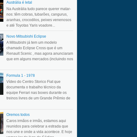
Austrália é letal
Na Austrália tudo parece querer matar-
nos: têm cobras, tubarões, cangurus,
aranhas, crocodilos, peixes venenosos
e até Toyotas Yaris voadore...
Novo Mitsubishi Eclipse
A Mitsubishi já tem um modelo
chamado Eclipse Cross que é um
Renault Scenic , mas agora anunciaram
que em alguns mercados (incluindo nos
Formula 1 - 1978
Vídeo do Centro Storico Fiat que
documenta o trabalho técnico da
equipe Ferrari nas boxes durante os
treinos livres de um Grande Prêmio de
Oremos todos
Caros irmãos e irmãs, estamos aqui
reunidos para celebrar a estrada que
nos une e onde a vida acontece. E hoje