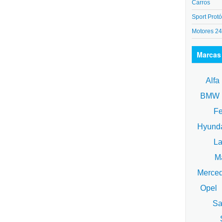
Carros
Sport Protó
Motores 2
Marcas
Alfa
BM
Fe
Hyund
La
Ma
Merce
Opel
Sa
S