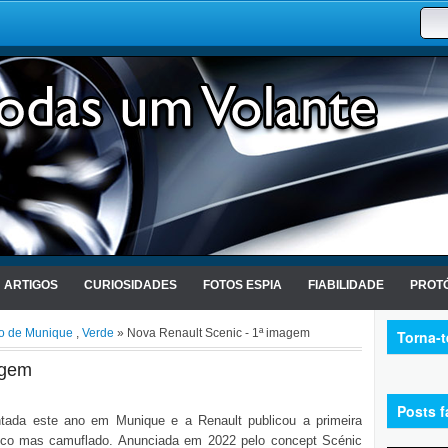
ARTIGOS
CURIOSIDADES
FOTOS ESPIA
FIABILIDADE
PROTÓ
o de Munique
,
Verde
» Nova Renault Scenic - 1ª imagem
Torna-
agem
Posts f
ntada este ano em Munique e a Renault publicou a primeira
ico mas camuflado. Anunciada em 2022 pelo concept Scénic