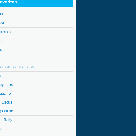
avoritos
sa
o24
o mais
ão
al
in cars getting coffee
s
egredos
gazine
l Circus
g Online
do Rally
et