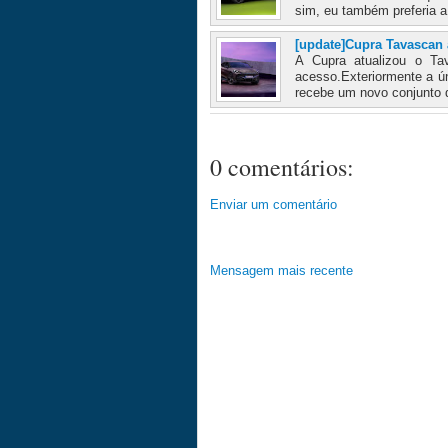
sim, eu também preferia a 
[update]Cupra Tavascan 
A Cupra atualizou o Ta
acesso.Exteriormente a ún
recebe um novo conjunto d
0 comentários:
Enviar um comentário
Mensagem mais recente