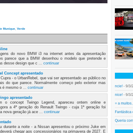
de Munique
,
Verde
line
agens do novo BMW i3 na internet antes da apresentação
es parece que a BMW desenhou o modelo que pretende e
as desse design que c ...
continuar
el Concept apresentado
Cupra - o UrbanRebel, que vai ser apresentado ao público no
is do que parece. Normalmente começo pelo exterior mas
ncie!
- 9/3/
sa é mesmo o ...
continuar
nice!
- 9/3/
wingo apresentado
 o concept Twingo Legend, apareceu ontem online e
= a muitos.
agora a 4ª geração do Renault Twingo - cuja 1ª geração foi
a nova geração já ace ...
continuar
Fantástica
Queria co
entado
u durante a noite - a Nissan apresentou o próximo Juke em
 deverá chegar aos concessionários na primavera de 2027. E