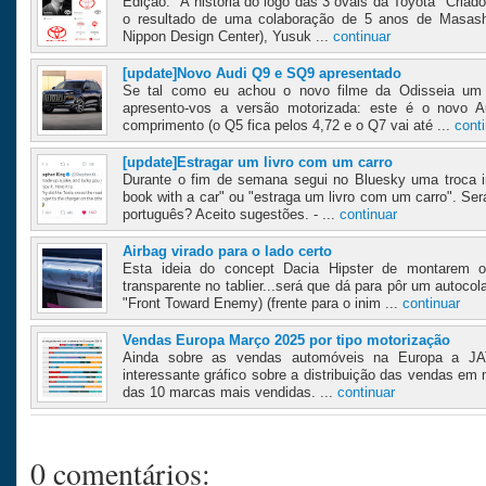
Edição: "A historia do logo das 3 ovais da Toyota" Criad
o resultado de uma colaboração de 5 anos de Masashi 
Nippon Design Center), Yusuk ...
continuar
[update]Novo Audi Q9 e SQ9 apresentado
Se tal como eu achou o novo filme da Odisseia um
apresento-vos a versão motorizada: este é o novo 
comprimento (o Q5 fica pelos 4,72 e o Q7 vai até ...
cont
[update]Estragar um livro com um carro
Durante o fim de semana segui no Bluesky uma troca in
book with a car" ou "estraga um livro com um carro". Se
português? Aceito sugestões. - ...
continuar
Airbag virado para o lado certo
Esta ideia do concept Dacia Hipster de montarem 
transparente no tablier...será que dá para pôr um autoc
"Front Toward Enemy) (frente para o inim ...
continuar
Vendas Europa Março 2025 por tipo motorização
Ainda sobre as vendas automóveis na Europa a JA
interessante gráfico sobre a distribuição das vendas em
das 10 marcas mais vendidas. ...
continuar
0 comentários: