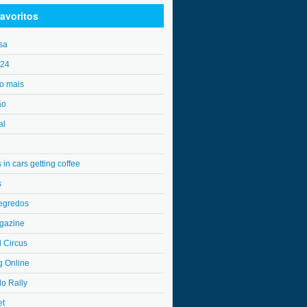
avoritos
sa
o24
o mais
ão
al
in cars getting coffee
s
egredos
gazine
l Circus
g Online
do Rally
et