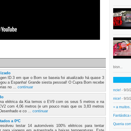
bisn...
lizado
gen ID.3 em que o Born se baseia foi atualizado há quase 3
egou a Espanha! Grande siesta pessoal! O Cupra Born recebe
rias no ...
continuar
ncie!
- 9/3/
do
nice!
- 9/3/
a elétrica da Kia temos o EV9 com os seus 5 metros e na
 EV2 com 4,06 metros (e um pouco mais que os 3,83 metros
= a muitos.
 Desenhado e co ...
continuar
Fantástica
tados a 0ªC
Queria co
esolveu testar 14 automóveis 100% elétricos para tentar
hor para viagens em autoestrada a baixas temperaturas. Este