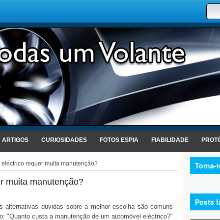
ARTIGOS
CURIOSIDADES
FOTOS ESPIA
FIABILIDADE
PROTÓ
eléctrico requer muita manutenção?
Torna-
er muita manutenção?
Posts f
s alternativas duvidas sobre a melhor escolha são comuns -
ão: "Quanto custa a manutenção de um automóvel eléctrico?"