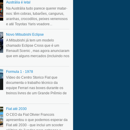
Austrália é letal
Na Austrália tudo parece querer matar-
nos: têm cobras, tubarões, cangurus,
aranhas, crocodilos, peixes venenosos
e até Toyotas Yaris voadore...
Novo Mitsubishi Eclipse
A Mitsubishi já tem um modelo
chamado Eclipse Cross que é um
Renault Scenic , mas agora anunciaram
que em alguns mercados (incluindo nos
Formula 1 - 1978
Vídeo do Centro Storico Fiat que
documenta o trabalho técnico da
equipe Ferrari nas boxes durante os
treinos livres de um Grande Prêmio de
Fiat até 2030
O CEO da Fiat Olivier Francois
apresentou o que podemos esperar da
Fiat até 2030 - que inclui um scooter