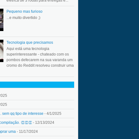
elétrica de 3 rodas para entregas e...
Pequeno mas furioso
...e muito divertido ;)
Tecnologia que precisamos
Aqui está uma tecnologia
superinteressante - chateado com os
pombos defecarem na sua varanda um
cromo do Reddit resolveu construir uma
2025
2025
.. sem qq tipo de interesse
- 4/1/2025
 compilação. 👏👏👏
- 12/13/2024
mprar uma
- 11/17/2024