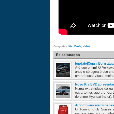
Categorias:
Kia
,
Verde
,
Video
Relacionados
[update]Cupra Born atua
Até que enfim! O Volkswa
anos e só agora é que ch
um refrescar visual, melho
Novo Kia EV2 apresenta
Numa extremidade da gam
outra temos agora o Kia
do primo Hyundai Inster).
Automóveis elétricos tes
O Touring Club Suisse r
verificar qual era o mel