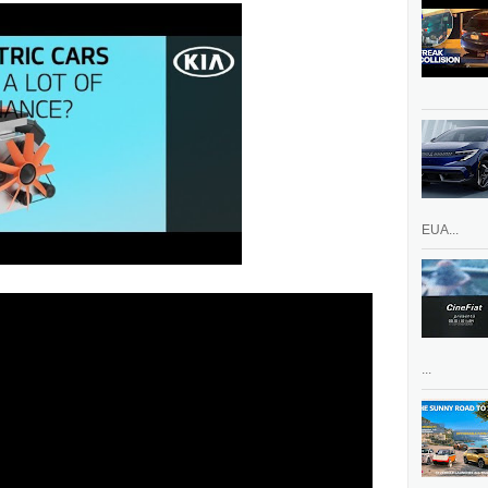
EUA...
...