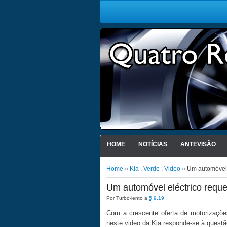
HOME
NOTÍCIAS
ANTEVISÃO
Home
»
Kia
,
Verde
,
Video
» Um automóvel 
Um automóvel eléctrico requ
Por
Turbo-lento
a
5.9.19
Com a crescente oferta de motorizaçõe
neste video da Kia responde-se à quest