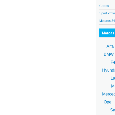
Carros
Sport Protó
Motores 2
Marcas
Alfa
BM
Fe
Hyund
La
Ma
Merce
Opel
Sa