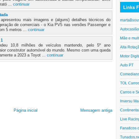
rató ...
continuar
Links F
tada
 apresentou mais imagens e (alguns) detalhes técnicos do
martaBsou
geração de comerciais - o Kia PV5 nas versões Passenger e
Autocasiã
om 5 metros ...
continuar
Mãe e muit
 1
eu 10,8 milhões de veículos mantendo, pelo 5º ano
Alta Rotaç
 maior construtor automóvel do mundo. Mesmo com uma queda
amente a 2023 a Toyot ...
continuar
Motor Digit
Auto PT
Comedians 
TOL Carro
Carros e S
Inversu Ma
Continenta
Página inicial
Mensagem antiga
Live Racin
Fanaticos 
Tunados.n