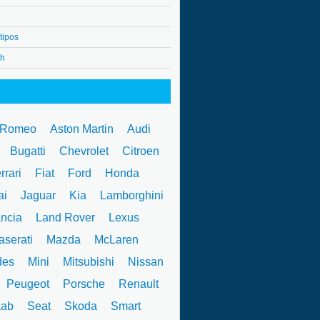
tipos
4h
 Romeo
Aston Martin
Audi
W
Bugatti
Chevrolet
Citroen
rrari
Fiat
Ford
Honda
ai
Jaguar
Kia
Lamborghini
ncia
Land Rover
Lexus
serati
Mazda
McLaren
des
Mini
Mitsubishi
Nissan
Peugeot
Porsche
Renault
ab
Seat
Skoda
Smart