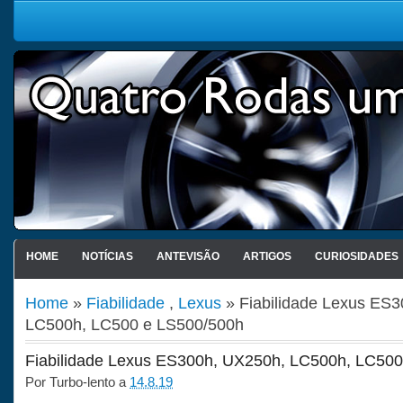
HOME
NOTÍCIAS
ANTEVISÃO
ARTIGOS
CURIOSIDADES
Home
»
Fiabilidade
,
Lexus
» Fiabilidade Lexus ES
LC500h, LC500 e LS500/500h
Fiabilidade Lexus ES300h, UX250h, LC500h, LC50
Por
Turbo-lento
a
14.8.19