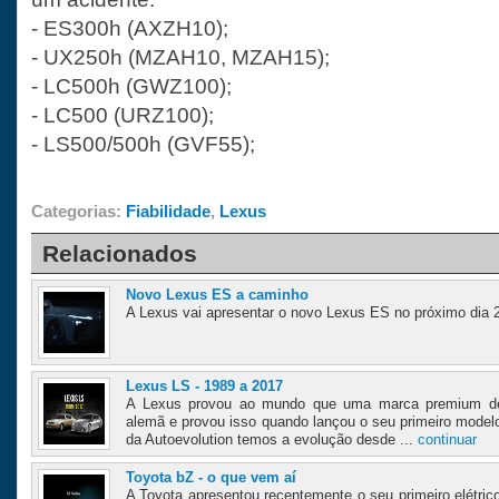
- ES300h (AXZH10);
- UX250h (MZAH10, MZAH15);
- LC500h (GWZ100);
- LC500 (URZ100);
- LS500/500h (GVF55);
Categorias:
Fiabilidade
,
Lexus
Relacionados
Novo Lexus ES a caminho
A Lexus vai apresentar o novo Lexus ES no próximo dia 23
Lexus LS - 1989 a 2017
A Lexus provou ao mundo que uma marca premium de
alemã e provou isso quando lançou o seu primeiro model
da Autoevolution temos a evolução desde ...
continuar
Toyota bZ - o que vem aí
A Toyota apresentou recentemente o seu primeiro elétric