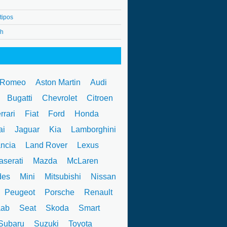
tipos
4h
 Romeo
Aston Martin
Audi
W
Bugatti
Chevrolet
Citroen
rrari
Fiat
Ford
Honda
ai
Jaguar
Kia
Lamborghini
ncia
Land Rover
Lexus
serati
Mazda
McLaren
des
Mini
Mitsubishi
Nissan
Peugeot
Porsche
Renault
ab
Seat
Skoda
Smart
ubaru
Suzuki
Toyota