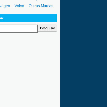
wagen
Volvo
Outras Marcas
sa