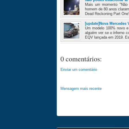
Mais um momento "Não po
homem de 80 anos claramen
Dead Reckoning Part One" 
[update]Nova Mercedes 
Um modelo 100% novo e
alguém ver se o inferno 
EQV lançada em 2019. Este
0 comentários:
Enviar um comentário
Mensagem mais recente