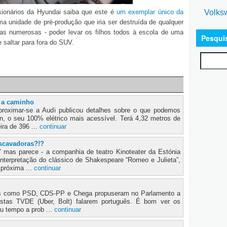
Volks
ionários da Hyundai saiba que este é
um exemplar único da
a unidade de pré-produção que iria ser destruída de qualquer
lias numerosas - poder levar os filhos todos à escola de uma
Pesqui
 saltar para fora do SUV.
2 a caminho
roximar-se a Audi publicou detalhes sobre o que podemos
on, o seu 100% elétrico mais acessível. Terá 4,32 metros de
ra de 396 ...
continuar
escavadoras?!?
 mas parece - a companhia de teatro Kinoteater da Estónia
interpretação do clássico de Shakespeare “Romeo e Julieta”,
próxima ...
continuar
dos como PSD, CDS-PP e Chega propuseram no Parlamento a
ristas TVDE (Uber, Bolt) falarem português. É bom ver os
eu tempo a prob ...
continuar