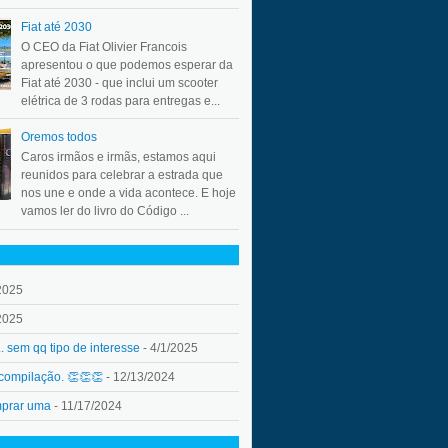
Fiat até 2030
O CEO da Fiat Olivier Francois
apresentou o que podemos esperar da
Fiat até 2030 - que inclui um scooter
elétrica de 3 rodas para entregas e...
Oremos todos
Caros irmãos e irmãs, estamos aqui
reunidos para celebrar a estrada que
nos une e onde a vida acontece. E hoje
vamos ler do livro do Código ...
2025
2025
.. sem qq tipo de interesse
- 4/1/2025
 compilação. 👏👏👏
- 12/13/2024
mprar uma
- 11/17/2024