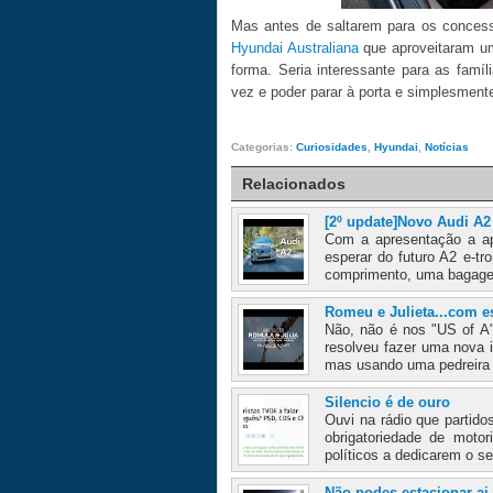
Mas antes de saltarem para os concess
Hyundai Australiana
que aproveitaram um
forma. Seria interessante para as famí
vez e poder parar à porta e simplesmente
Categorias:
Curiosidades
,
Hyundai
,
Notícias
Relacionados
[2º update]Novo Audi A
Com a apresentação a ap
esperar do futuro A2 e-tr
comprimento, uma bagagei
Romeu e Julieta...com 
Não, não é nos "US of A"
resolveu fazer uma nova 
mas usando uma pedreira 
Silencio é de ouro
Ouvi na rádio que parti
obrigatoriedade de moto
políticos a dedicarem o s
Não podes estacionar ai