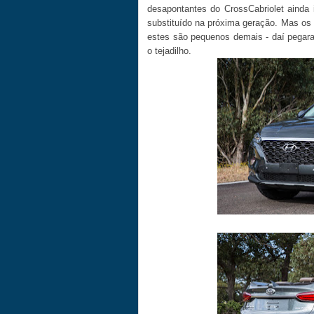
desapontantes do CrossCabriolet ainda
substituído na próxima geração. Mas os
estes são pequenos demais - daí pegar
o tejadilho.