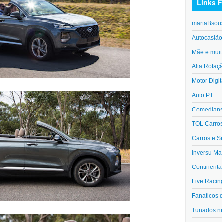
Links F
martaBsou
Autocasiã
Mãe e muit
Alta Rotaç
Motor Digit
Auto PT
Comedians 
TOL Carro
Carros e S
Inversu Ma
Continenta
Live Racin
Fanaticos 
Tunados.n