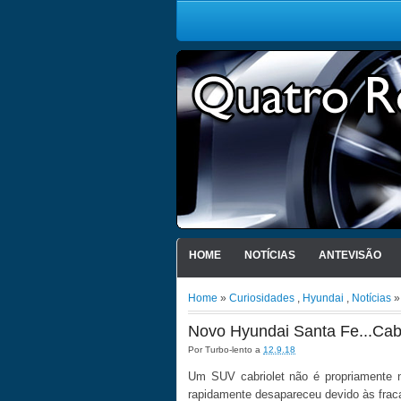
HOME
NOTÍCIAS
ANTEVISÃO
Home
»
Curiosidades
,
Hyundai
,
Notícias
»
Novo Hyundai Santa Fe...Cabr
Por
Turbo-lento
a
12.9.18
Um SUV cabriolet não é propriamente n
rapidamente desapareceu devido às frac