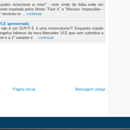
des estacionar ai meu!" - este vindo da Itália onde um
te inspirado pelos filmes "Fast X" e "Mission: Impossible –
resolveu re ...
continuar
VLE apresentada
 não é um SUV?! E é uma monovolume?! Enquanto mando
congelou falemos da nova Mercedes VLE que vem substituir a
 é a 1ª variante d ...
continuar
Página inicial
Mensagem antiga