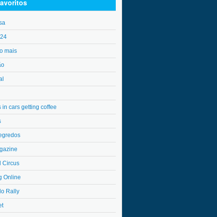
avoritos
sa
o24
o mais
ão
al
in cars getting coffee
s
egredos
gazine
l Circus
g Online
do Rally
et