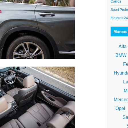
Carros
Sport Protó
Motores 2
Marcas
Alfa
BM
Fe
Hyund
La
Ma
Merce
Opel
Sa
S