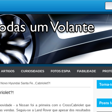
ARTIGOS
CURIOSIDADES
FOTOS ESPIA
FIABILIDADE
PROTÓ
 Novo Hyundai Santa Fe...Cabriolet?!
Torna-
iolet?!
Posts f
ovidade - a Nissan foi a primeira com o CrossCabriolet que
as vendas. Seguiu-se a Land Rover que apesar dos resultados