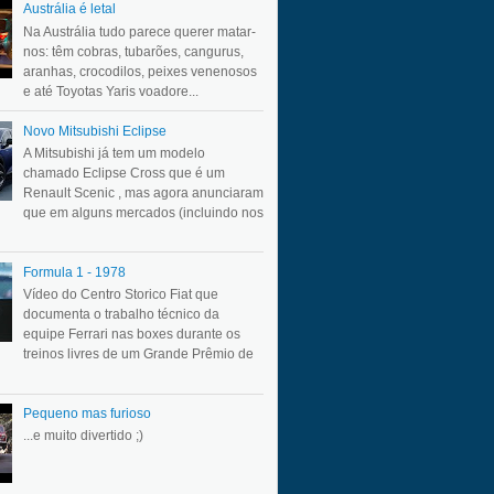
Austrália é letal
Na Austrália tudo parece querer matar-
nos: têm cobras, tubarões, cangurus,
aranhas, crocodilos, peixes venenosos
e até Toyotas Yaris voadore...
Novo Mitsubishi Eclipse
A Mitsubishi já tem um modelo
chamado Eclipse Cross que é um
Renault Scenic , mas agora anunciaram
que em alguns mercados (incluindo nos
Formula 1 - 1978
Vídeo do Centro Storico Fiat que
documenta o trabalho técnico da
equipe Ferrari nas boxes durante os
treinos livres de um Grande Prêmio de
Pequeno mas furioso
...e muito divertido ;)