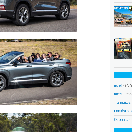
ncie!
- 9/3/
nice!
- 9/3/
= a muitos.
Fantástica
Queria co