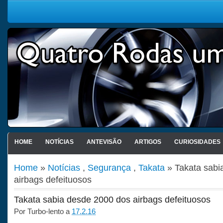
HOME
NOTÍCIAS
ANTEVISÃO
ARTIGOS
CURIOSIDADES
Home
»
Notícias
,
Segurança
,
Takata
» Takata sabi
airbags defeituosos
Takata sabia desde 2000 dos airbags defeituosos
Por
Turbo-lento
a
17.2.16