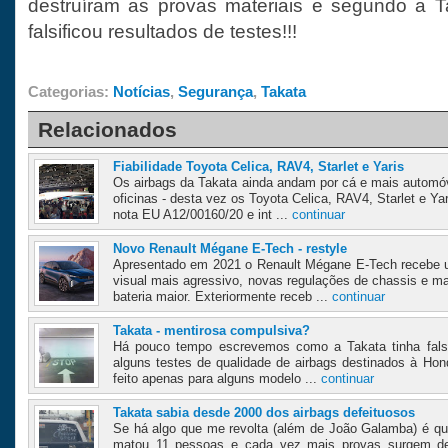
destruíram as provas materiais e segundo a T
falsificou resultados de testes!!!
Categorias:
Notícias
,
Segurança
,
Takata
Relacionados
Fiabilidade Toyota Celica, RAV4, Starlet e Yaris
Os airbags da Takata ainda andam por cá e mais automó
oficinas - desta vez os Toyota Celica, RAV4, Starlet e Y
nota EU A12/00160/20 e int ...
continuar
Novo Renault Mégane E-Tech - restyle
Apresentado em 2021 o Renault Mégane E-Tech recebe u
visual mais agressivo, novas regulações de chassis e m
bateria maior. Exteriormente receb ...
continuar
Takata - mentirosa compulsiva?
Há pouco tempo escrevemos como a Takata tinha falsif
alguns testes de qualidade de airbags destinados à Hond
feito apenas para alguns modelo ...
continuar
Takata sabia desde 2000 dos airbags defeituosos
Se há algo que me revolta (além de João Galamba) é qu
matou 11 pessoas e cada vez mais provas surgem d