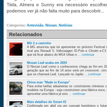
Tiida, Almera e Sunny era necessário escolh
podemos ver já não falta muito para descobrir...
Categorias:
Antevisão
,
Nissan
,
Notícias
Relacionados
MG 2 a caminho
A MG anunciou que irá apresentar no próximo Festiva
rival aos Renault 5, Volkswagen ID.Polo e Citroën e-C
que irá ficar abaixo do MG4 Urban e ...
continuar
Nissan Leaf acaba em 2024
O Nissan Leaf como o conhecemos chega ao fim em 20
geração que ao fim de 14 anos será um crossover...sim
que se chamará Leaf. Lançado no Japão ...
continuar
China mas "Made in Europe"
Para evitar tarifas aduaneiras os construtores chineses
modelos na Europa - seja construírem uma fábrica nova,
aproveitar uma fábrica já exis ...
continuar
Mais detalhes do Smart #2
Confirmado em abril via um concept homônimo o futur