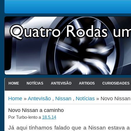
HOME
NOTÍCIAS
ANTEVISÃO
ARTIGOS
CURIOSIDADES
Home
»
Antevisão
,
Nissan
,
Notícias
» Novo Nissan
Novo Nissan a caminho
Por
Turbo-lento
a
18.5.14
Já aqui tínhamos falado que a Nissan estava 