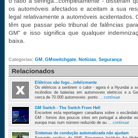
o rabo à seringa...completamente - disseram q
os automóveis afectados e aceitam a sua resp
legal relativamente a automóveis acidentados. 
têm que passar pelo tribunal de falências para
GM" e isso significa que qualquer indemniza
baixa.
Categorias:
GM
,
GMswitchgate
,
Notícias
,
Segurança
Relacionados
Elétricos são fogo...infelizmente
Os elétricos a sentirem o calor - agora é a Hyundai a s
incêndios de baterias em automoveis eletricos e a Ge
cerca de 70.000 automoveis: ponto ...
continuar
GM Switch - The Switch From Hell
Encontrei esta reportagem canadiana sobre o escândalo
GM - fomos dos poucos sites em portugal a abordar e
europa mas num número reduzido de au ...
continuar
Sistemas de condução automatizada não ajudam
Segundo analise da IIHS (Insurance Institute for Hi