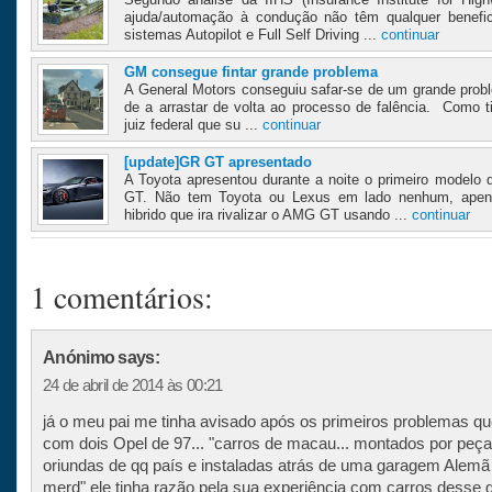
ajuda/automação à condução não têm qualquer benefic
sistemas Autopilot e Full Self Driving ...
continuar
GM consegue fintar grande problema
A General Motors conseguiu safar-se de um grande probl
de a arrastar de volta ao processo de falência. Como t
juiz federal que su ...
continuar
[update]GR GT apresentado
A Toyota apresentou durante a noite o primeiro modelo
GT. Não tem Toyota ou Lexus em lado nenhum, apen
hibrido que ira rivalizar o AMG GT usando ...
continuar
1 comentários:
Anónimo says:
24 de abril de 2014 às 00:21
já o meu pai me tinha avisado após os primeiros problemas qu
com dois Opel de 97... "carros de macau... montados por peç
oriundas de qq país e instaladas atrás de uma garagem Alemã 
merd" ele tinha razão pela sua experiência com carros desse 