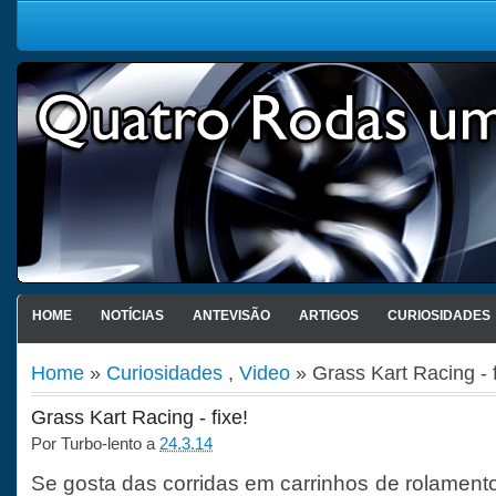
HOME
NOTÍCIAS
ANTEVISÃO
ARTIGOS
CURIOSIDADES
Home
»
Curiosidades
,
Video
» Grass Kart Racing - f
Grass Kart Racing - fixe!
Por
Turbo-lento
a
24.3.14
Se gosta das corridas em carrinhos de rolament