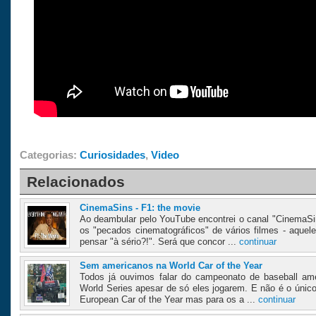
Categorias:
Curiosidades
,
Video
Relacionados
CinemaSins - F1: the movie
Ao deambular pelo YouTube encontrei o canal "CinemaSi
os "pecados cinematográficos" de vários filmes - aque
pensar "à sério?!". Será que concor ...
continuar
Sem americanos na World Car of the Year
Todos já ouvimos falar do campeonato de baseball a
World Series apesar de só eles jogarem. E não é o úni
European Car of the Year mas para os a ...
continuar