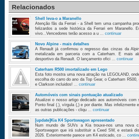
Relacionados
Shell leva-o a Maranello
Atenção fãs da Ferrari - a Shell tem uma campanha pro
felizardos a sede histórica da Ferrari em Maranello. 
vivo...Vencedores terão acesso a u ...
continuar
Novo Alpine - mais detalhes
A Renault já confirmou o regresso das cinzas da Alp
metalizada em parceria com a Caterham. E mais alg
desportivo da Renault. O lançamento ofici ...
continuar
Caterham R500 imortalizado em Lego
Esta foto mostra uma nova atração na LEGOLAND, onde 
escolha do carro do ano da Top Gear, o Caterham R50
e Clarkson incluidos! ...
continuar
Automóveis com sinais pontuação atualizado
Atualizei o nosso artigo dedicado aos automóveis com
Ponto final (.), vírgula (,) e por diante. Mas infelizmen
as outras publicações - cliqu ...
continuar
[update]Kia K4 Sportswagon apresentado
Num mundo de SUVs a Kia trouxe-nos uma nova ca
Sportswagon que irá substituir a Ceed SW, e estará di
2026. Exteriormente parece um K4 esticado, co ...
contin