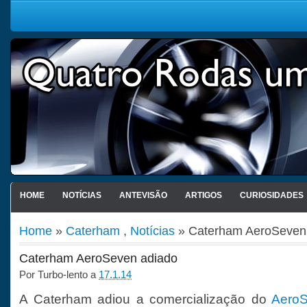
HOME
NOTÍCIAS
ANTEVISÃO
ARTIGOS
CURIOSIDADES
Home
»
Caterham
,
Notícias
» Caterham AeroSeven
Caterham AeroSeven adiado
Por
Turbo-lento
a
17.1.14
A Caterham adiou a comercialização do
Aero