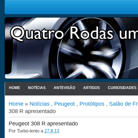
HOME
NOTÍCIAS
ANTEVISÃO
ARTIGOS
CURIOSIDADES
Home
»
Notícias
,
Peugeot
,
Protótipos
,
Salão de Fr
308 R apresentado
Peugeot 308 R apresentado
Por
Turbo-lento
a
27.8.13