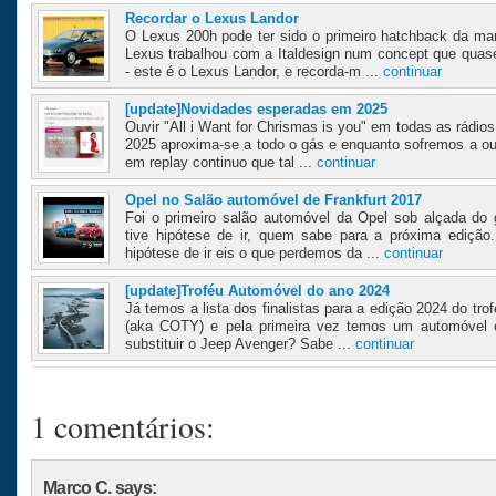
Recordar o Lexus Landor
O Lexus 200h pode ter sido o primeiro hatchback da m
Lexus trabalhou com a Italdesign num concept que quas
- este é o Lexus Landor, e recorda-m ...
continuar
[update]Novidades esperadas em 2025
Ouvir "All i Want for Chrismas is you" em todas as rádios
2025 aproxima-se a todo o gás e enquanto sofremos a ou
em replay continuo que tal ...
continuar
Opel no Salão automóvel de Frankfurt 2017
Foi o primeiro salão automóvel da Opel sob alçada do 
tive hipótese de ir, quem sabe para a próxima ediçã
hipótese de ir eis o que perdemos da ...
continuar
[update]Troféu Automóvel do ano 2024
Já temos a lista dos finalistas para a edição 2024 do t
(aka COTY) e pela primeira vez temos um automóvel chi
substituir o Jeep Avenger? Sabe ...
continuar
1 comentários:
Marco C. says: