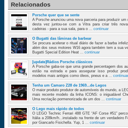
Relacionados
Porsche quer que se sente
A Porsche anunciou uma nova parceria para produzir um n
desta vez juntou-se com a Vitra para criar três nov
cadeiras - para a sua sala, para o ...
continuar
O Bugatti das lâminas de barbear
Se procura acelerar o ritual diário de fazer a barba infe
além dos seus motores W16 agora também tem a sua vers
Bugatti Special Edition Heat ...
continuar
[update]Rádios Porsche clássicos
A Porsche gaba-se que uma grande percentagem dos au
estão na estrada e para assegurar isso produz pro
modelos mais antigos como óleos, pneus e a ...
continua
Tenha um Camaro Z28 de 1969...de Legos
O maior produto produtor de automóveis do mundo, a LE
mais recente modelo da linha ICONS: o inigualável C
Uma recriação pormenorizada de um dos ...
continuar
O Lego mais rápido de todos
O LEGO Technic Ferrari 488 GTE “AF Corse #51” perco
Itália a 208km/h...instalado na frente de um verdadeiro 
por Giancarlo Fisichella. Yup, 1 ...
continuar