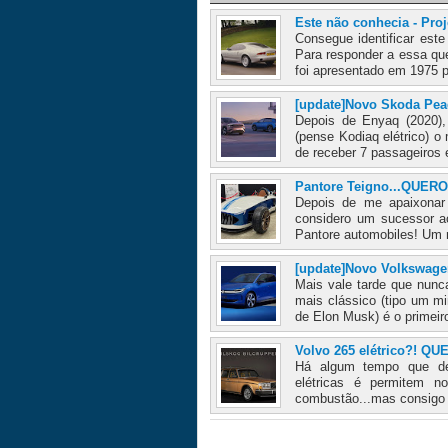
Este não conhecia - Pro
Consegue identificar est
Para responder a essa qu
foi apresentado em 1975 p
[update]Novo Skoda Pea
Depois de Enyaq (2020),
(pense Kodiaq elétrico) 
de receber 7 passageiros
Pantore Teigno...QUERO
Depois de me apaixonar
considero um sucessor a
Pantore automobiles! Um m
[update]Novo Volkswage
Mais vale tarde que nunc
mais clássico (tipo um m
de Elon Musk) é o primeir
Volvo 265 elétrico?! QU
Há algum tempo que de
elétricas é permitem 
combustão...mas consigo r