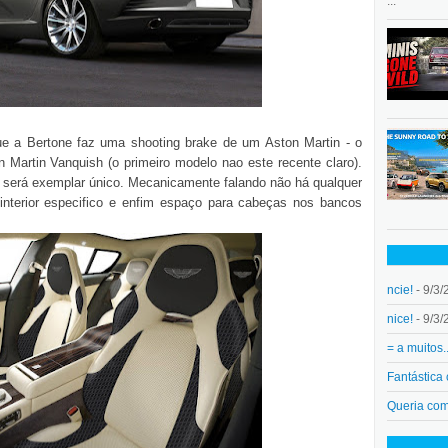
...
e a Bertone faz uma shooting brake de um Aston Martin - o
 Martin Vanquish (o primeiro modelo nao este recente claro).
e, será exemplar único. Mecanicamente falando não há qualquer
o interior especifico e enfim espaço para cabeças nos bancos
ncie!
- 9/3/
nice!
- 9/3/
= a muitos.
Fantástica
Queria co