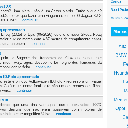
Carros
ject XX
Sport Protó
e carro? Uma pista - não é um Aston Martin. Então o que é?
estão temos que fazer uma viagem no tempo. O Jaguar XJ-S
Motores 2
ara substi ...
continuar
q apresentado
Marcas
 Elroq (2025) e Epiq (05/2026) este é o novo Skoda Peaq
o maior suv da marca com 4,87 metros de comprimento capaz
 e uma autonom ...
continuar
Alfa
!
BM
 pelo La Bagnole dos franceses da Kilow que seriamente
o meu Twizy, agora descobri o Le Teigno dos franceses da
Fe
onolugar perfeito ...
continuar
Hyund
n ID.Polo apresentado
a, este é o novo Volkswagen ID.Polo - regresso a um visual
La
ini-Golf) e um nome familiar (e não um dos nomes dos filhos
Ma
o verda ...
continuar
Merce
ERO!!
fendo que uma das vantagens das motorizações 100%
Opel
novos designs que não eram possíveis com motores de
esistir a este magnifico Volvo ...
continuar
Sa
S