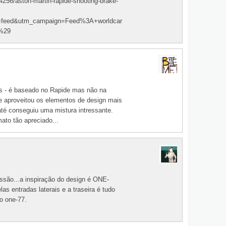
256/aston-martin-rapide-shooting-brake-
=feed&utm_campaign=Feed%3A+worldcar
%29
s - é baseado no Rapide mas não na
e aproveitou os elementos de design mais
até conseguiu uma mistura intressante.
ato tão apreciado...
ssão...a inspiração do design é ONE-
as entradas laterais e a traseira é tudo
o one-77.