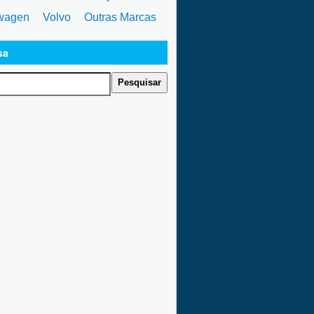
wagen
Volvo
Outras Marcas
sa