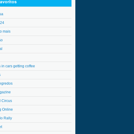
avoritos
sa
o24
o mais
ão
al
in cars getting coffee
s
egredos
gazine
l Circus
g Online
do Rally
et