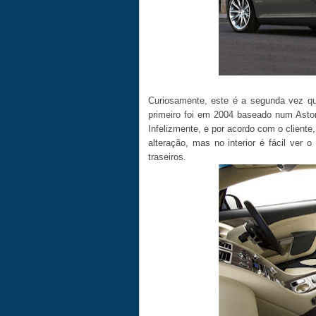
Curiosamente, este é a segunda vez qu
primeiro foi em 2004 baseado num Aston
Infelizmente, e por acordo com o client
alteração, mas no interior é fácil ver 
traseiros.