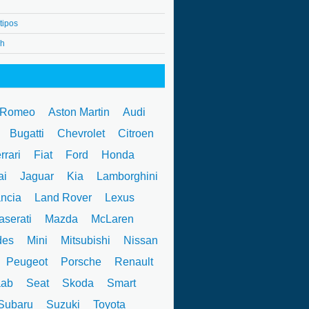
tipos
4h
 Romeo
Aston Martin
Audi
W
Bugatti
Chevrolet
Citroen
rrari
Fiat
Ford
Honda
ai
Jaguar
Kia
Lamborghini
ncia
Land Rover
Lexus
serati
Mazda
McLaren
des
Mini
Mitsubishi
Nissan
Peugeot
Porsche
Renault
ab
Seat
Skoda
Smart
ubaru
Suzuki
Toyota