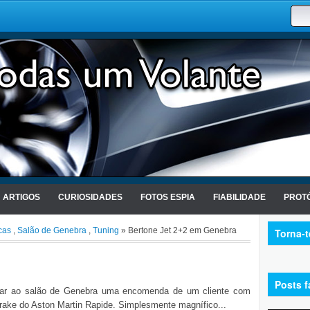
ARTIGOS
CURIOSIDADES
FOTOS ESPIA
FIABILIDADE
PROTÓ
cas
,
Salão de Genebra
,
Tuning
» Bertone Jet 2+2 em Genebra
Torna-
Posts f
evar ao salão de Genebra uma encomenda de um cliente com
rake do Aston Martin Rapide. Simplesmente magnífico...