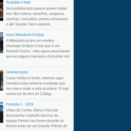
Austrália é letal
Na Austrália tudo parece querer matar-
nos: têm cobras, tubarões, cangurus,
aranhas, crocodilos, peixes venenosos
e até Toyotas Yaris voadore...
Novo Mitsubishi Eclipse
A Mitsubishi já tem um modelo
chamado Eclipse Cross que é um
Renault Scenic , mas agora anunciaram
que em alguns mercados (incluindo nos
Oremos todos
Caros irmãos e irmãs, estamos aqui
reunidos para celebrar a estrada que
nos une e onde a vida acontece. E hoje
vamos ler do livro do Código ...
Formula 1 - 1978
Vídeo do Centro Storico Fiat que
documenta o trabalho técnico da
equipe Ferrari nas boxes durante os
treinos livres de um Grande Prêmio de