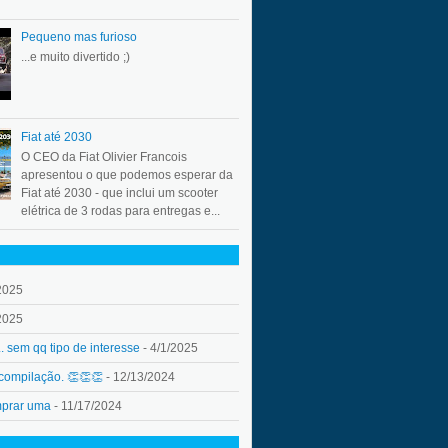
Pequeno mas furioso
...e muito divertido ;)
Fiat até 2030
O CEO da Fiat Olivier Francois
apresentou o que podemos esperar da
Fiat até 2030 - que inclui um scooter
elétrica de 3 rodas para entregas e...
2025
2025
.. sem qq tipo de interesse
- 4/1/2025
 compilação. 👏👏👏
- 12/13/2024
mprar uma
- 11/17/2024