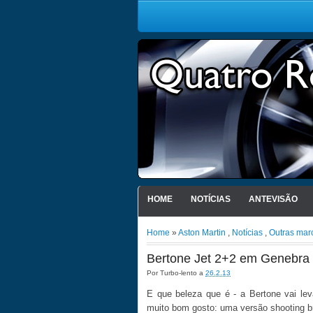
HOME
NOTÍCIAS
ANTEVISÃO
Home
»
Aston Martin
,
Notícias
,
Outras mar
Bertone Jet 2+2 em Genebra
Por
Turbo-lento
a
26.2.13
E que beleza que é - a Bertone vai l
muito bom gosto: uma versão shooting b