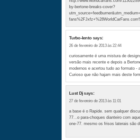
http://www.worldcarfans.com/113022554
by-bertone-breaks-cover?
utm_source=feedburner&utm_medium
fans%2FJxfz+%28WorldCarFans.com
Turbo-lento
says:
26 de fevereiro de 2013 às 22:44
curiosamente é uma mistura de design
versão mais recente e depois a Berton
modernos e acertou tudo ao formato - 
Curioso que não hajam mais deste form
Lust Dj
says:
27 de fevereiro de 2013 às 11:01
a base é o Rapide. sem qualquer discu
77...o para-choques dianteiro com aquel
one-77. mesmo os frisos laterais são d