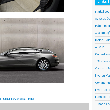
Links F
martaBsou
Autocasiã
Mãe e muit
Alta Rotaç
Motor Digit
Auto PT
Comedians 
TOL Carro
Carros e S
Inversu Ma
Continenta
Live Racin
Fanaticos 
as
,
Salão de Genebra
,
Tuning
Tunados.n