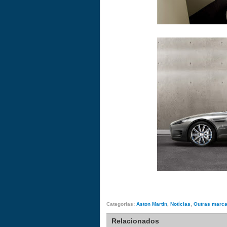
Categorias:
Aston Martin
,
Notícias
,
Outras marc
Relacionados