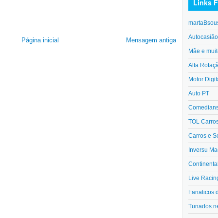
Links F
martaBsou
Autocasiã
Página inicial
Mensagem antiga
Mãe e muit
Alta Rotaç
Motor Digit
Auto PT
Comedians 
TOL Carro
Carros e S
Inversu Ma
Continenta
Live Racin
Fanaticos 
Tunados.n