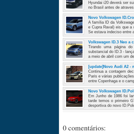
Hyundai i20 deverá ser s
no Brasil antes de atraves
Novo Volkswagen ID.Cro
A família ID da Volkswag
e Cupra Raval) eis que a
Se estava indeciso entre 
Volkswagen ID.3 Neo a 
Tirando uma página do
substancial do ID.3 - lan
a meio de abril com um d
[update]Novo Audi A2 - 
Continua a contagem decr
Paris e várias publicaçõe
entre Copenhaga e o camp
Novo Volkswagen ID.Pol
Em Junho de 1986 foi lan
tarde temos o primeiro G
desportiva do novo ID.Polo
0 comentários: