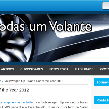
ARTIGOS
CURIOSIDADES
FOTOS ESPIA
FIABILIDADE
PROTÓ
n
» Volkswagen Up - World Car of the Year 2012
Torna-
 the Year 2012
Posts f
as enganei-me no troféu
- o Volkswagen Up venceu o trofeu
o BMW serie 3 e o Porsche 911. O anuncio foi feito no Salão