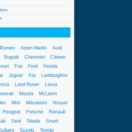
tipos
4h
 Romeo
Aston Martin
Audi
W
Bugatti
Chevrolet
Citroen
rrari
Fiat
Ford
Honda
ai
Jaguar
Kia
Lamborghini
ncia
Land Rover
Lexus
serati
Mazda
McLaren
des
Mini
Mitsubishi
Nissan
Peugeot
Porsche
Renault
ab
Seat
Skoda
Smart
ubaru
Suzuki
Toyota