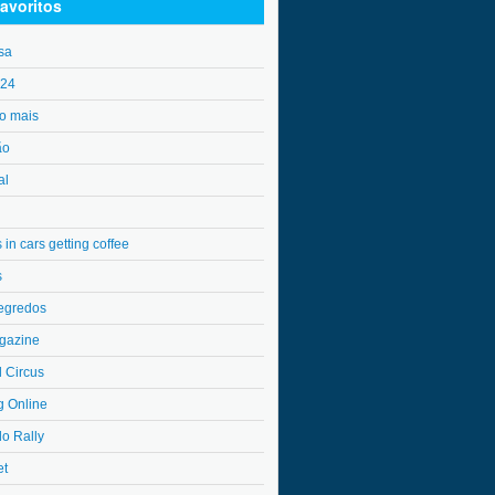
avoritos
sa
o24
o mais
ão
al
in cars getting coffee
s
egredos
gazine
l Circus
g Online
do Rally
et