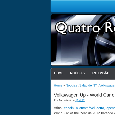
HOME
NOTÍCIAS
ANTEVISÃO
Home
»
Notícias
,
Salão de NY
,
Volkswage
Volkswagen Up - World Car of
Por
Turbo-lento
a
10.4.12
Afinal
escolhi o automóvel certo, apen
World Car of the Year de 2012 batendo 