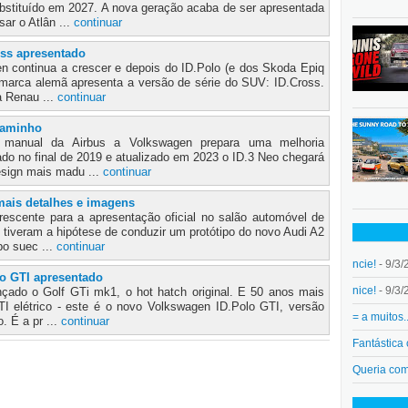
ubstituído em 2027. A nova geração acaba de ser apresentada
sar o Atlân ...
continuar
ss apresentado
en continua a crescer e depois do ID.Polo (e dos Skoda Epiq
 marca alemã apresenta a versão de série do SUV: ID.Cross.
a Renau ...
continuar
caminho
 manual da Airbus a Volkswagen prepara uma melhoria
çado no final de 2019 e atualizado em 2023 o ID.3 Neo chegará
esign mais madu ...
continuar
mais detalhes e imagens
escente para a apresentação oficial no salão automóvel de
s tiveram a hipótese de conduzir um protótipo do novo Audi A2
o suec ...
continuar
ncie!
- 9/3/
o GTI apresentado
nice!
- 9/3/
çado o Golf GTi mk1, o hot hatch original. E 50 anos mais
TI elétrico - este é o novo Volkswagen ID.Polo GTI, versão
= a muitos.
. É a pr ...
continuar
Fantástica
Queria co