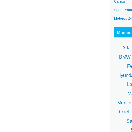
Carros
Sport Protó
Motores 2
Marcas
Alfa
BM
Fe
Hyund
La
Ma
Merce
Opel
Sa
S