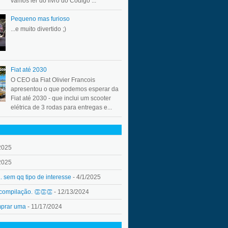
vamos ler do livro do Código ...
Pequeno mas furioso
...e muito divertido ;)
Fiat até 2030
O CEO da Fiat Olivier Francois
apresentou o que podemos esperar da
Fiat até 2030 - que inclui um scooter
elétrica de 3 rodas para entregas e...
2025
2025
.. sem qq tipo de interesse
- 4/1/2025
 compilação. 👏👏👏
- 12/13/2024
mprar uma
- 11/17/2024