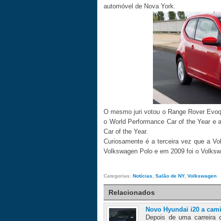
automóvel de Nova York.
O mesmo juri votou o Range Rover Evoq
o World Performance Car of the Year e 
Car of the Year.
Curiosamente é a terceira vez que a Vo
Volkswagen Polo e em 2009 foi o Volksw
Categorias:
Notícias
,
Salão de NY
,
Volkswagen
Relacionados
Novo Hyundai i20 a cam
Depois de uma carreira 