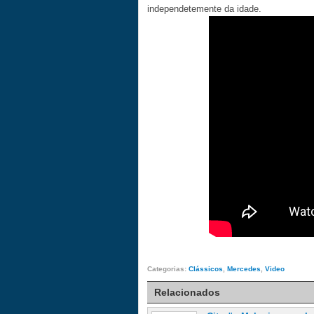
independetemente da idade.
Categorias:
Clássicos
,
Mercedes
,
Video
Relacionados