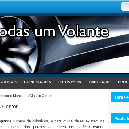
ARTIGOS
CURIOSIDADES
FOTOS ESPIA
FIABILIDADE
PROTÓ
hecer o Mercedes Classic Center
Torna-
 Center
Posts f
grande número da clássicos, e para cuidar deles existem os
êm algumas das perolas da marca em perfeito estado