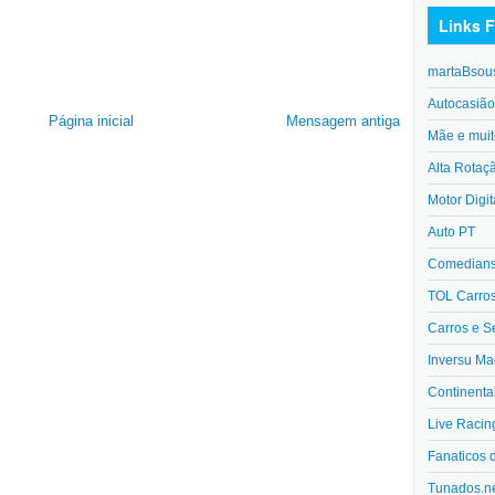
Links F
martaBsou
Autocasiã
Página inicial
Mensagem antiga
Mãe e muit
Alta Rotaç
Motor Digit
Auto PT
Comedians 
TOL Carro
Carros e S
Inversu Ma
Continenta
Live Racin
Fanaticos 
Tunados.n