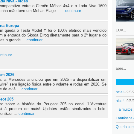
da Niva - video
omparativo entre o Citroën Méhari 4x4 e o Lada Niva 1600
inha mãe teve um Mehari Plage... ...
continuar
 na Europa
EUA...
queda o Tesla Model Y foi o 100% elétrico mais vendido
 a entrada do Skoda Elroq diretamente para o 2º lugar e do
Mas o grande ...
continuar
ntinuar
apre...
 em 2026
a, a Mercedes anunciou que em 2026 ira disponibilizar um
ire" sem ligação física entre o volante e rodas em 2026. Se
e de aviã ...
continuar
ncie!
- 9/3/
eot 205
nice!
- 9/3/
deo sobre a história do Peugeot 205 no canal "L'Aventure
fui à procura de mais! Updates estão sinalizados a bold.
= a muitos.
onSacr ...
continuar
Fantástica
Queria co