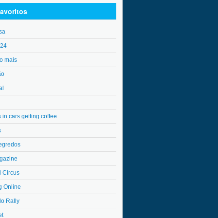
avoritos
sa
o24
o mais
ão
al
in cars getting coffee
s
egredos
gazine
l Circus
g Online
do Rally
et