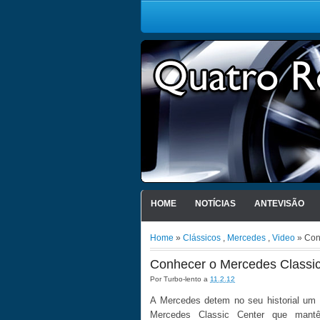
HOME
NOTÍCIAS
ANTEVISÃO
Home
»
Clássicos
,
Mercedes
,
Video
» Con
Conhecer o Mercedes Classic
Por
Turbo-lento
a
11.2.12
A Mercedes detem no seu historial um 
Mercedes Classic Center que mant