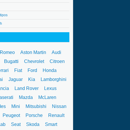
tipos
4h
 Romeo
Aston Martin
Audi
W
Bugatti
Chevrolet
Citroen
rrari
Fiat
Ford
Honda
ai
Jaguar
Kia
Lamborghini
ncia
Land Rover
Lexus
serati
Mazda
McLaren
des
Mini
Mitsubishi
Nissan
Peugeot
Porsche
Renault
ab
Seat
Skoda
Smart