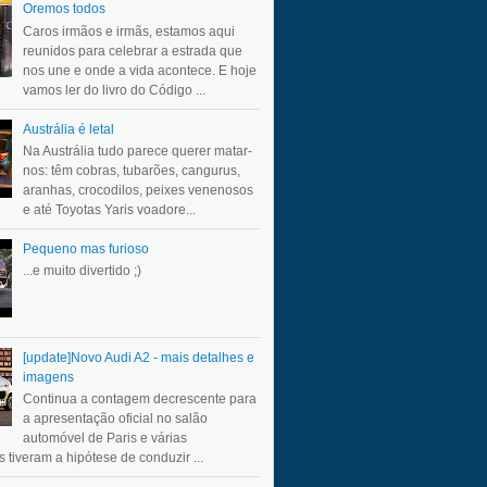
Oremos todos
Caros irmãos e irmãs, estamos aqui
reunidos para celebrar a estrada que
nos une e onde a vida acontece. E hoje
vamos ler do livro do Código ...
Austrália é letal
Na Austrália tudo parece querer matar-
nos: têm cobras, tubarões, cangurus,
aranhas, crocodilos, peixes venenosos
e até Toyotas Yaris voadore...
Pequeno mas furioso
...e muito divertido ;)
[update]Novo Audi A2 - mais detalhes e
imagens
Continua a contagem decrescente para
a apresentação oficial no salão
automóvel de Paris e várias
 tiveram a hipótese de conduzir ...