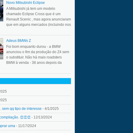
Novo Mitsubishi Eclipse
A Mitsubishi já tem um modelo
chamado Eclipse Cross que é um
Renault Scenic , mas agora anunciaram
que em alguns mercados (incluindo nos
Adeus BMWs Z
Foi bom enquanto durou - a BMW
anunciou o fim da produção do Z4 sem
o substituir. Não há mais roadsters
BMW à venda - 38 anos depois da
2025
2025
.. sem qq tipo de interesse
- 4/1/2025
 compilação. 👏👏👏
- 12/13/2024
mprar uma
- 11/17/2024