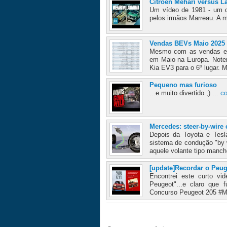
Citroën Mehari versus La
Um vídeo de 1981 - um c
pelos irmãos Marreau. A m
Vendas BEVs Maio 2025
Mesmo com as vendas em 
em Maio na Europa. Notem
Kia EV3 para o 6º lugar. 
Pequeno mas furioso
...e muito divertido ;) ...
co
Mercedes: steer-by-wire
Depois da Toyota e Tesl
sistema de condução "by w
aquele volante tipo manch
[update]Recordar o Peug
Encontrei este curto vi
Peugeot"...e claro que 
Concurso Peugeot 205 #M