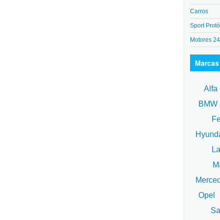
Carros
Sport Protó
Motores 2
Marcas
Alfa
BM
Fe
Hyund
La
Ma
Merce
Opel
Sa