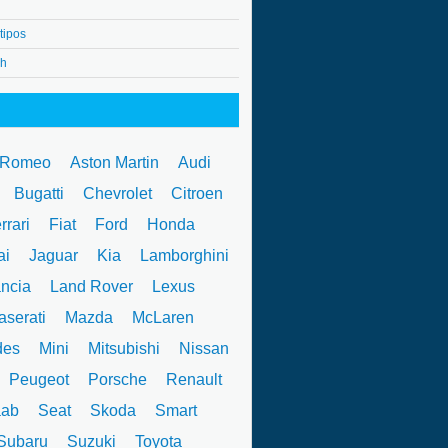
tipos
4h
 Romeo
Aston Martin
Audi
W
Bugatti
Chevrolet
Citroen
rrari
Fiat
Ford
Honda
ai
Jaguar
Kia
Lamborghini
ncia
Land Rover
Lexus
serati
Mazda
McLaren
des
Mini
Mitsubishi
Nissan
Peugeot
Porsche
Renault
ab
Seat
Skoda
Smart
ubaru
Suzuki
Toyota