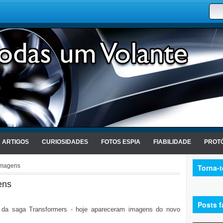
ARTIGOS
CURIOSIDADES
FOTOS ESPIA
FIABILIDADE
PROTÓ
imagens
Torna-
ens
Posts f
 da saga Transformers - hoje apareceram imagens do novo