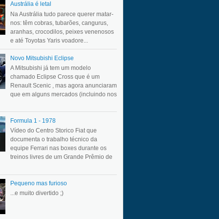
Austrália é letal
Na Austrália tudo parece querer matar-
nos: têm cobras, tubarões, cangurus,
aranhas, crocodilos, peixes venenosos
e até Toyotas Yaris voadore...
Novo Mitsubishi Eclipse
A Mitsubishi já tem um modelo
chamado Eclipse Cross que é um
Renault Scenic , mas agora anunciaram
que em alguns mercados (incluindo nos
Formula 1 - 1978
Vídeo do Centro Storico Fiat que
documenta o trabalho técnico da
equipe Ferrari nas boxes durante os
treinos livres de um Grande Prêmio de
Pequeno mas furioso
...e muito divertido ;)