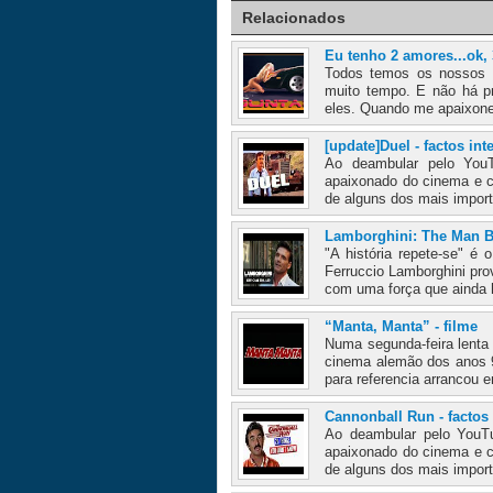
Relacionados
Eu tenho 2 amores...ok, 
Todos temos os nossos "
muito tempo. E não há pr
eles. Quando me apaixonei
[update]Duel - factos int
Ao deambular pelo You
apaixonado do cinema e c
de alguns dos mais import
Lamborghini: The Man 
"A história repete-se" é
Ferruccio Lamborghini pro
com uma força que ainda h
“Manta, Manta” - filme
Numa segunda-feira lenta 
cinema alemão dos anos 9
para referencia arrancou e
Cannonball Run - factos 
Ao deambular pelo YouT
apaixonado do cinema e c
de alguns dos mais import