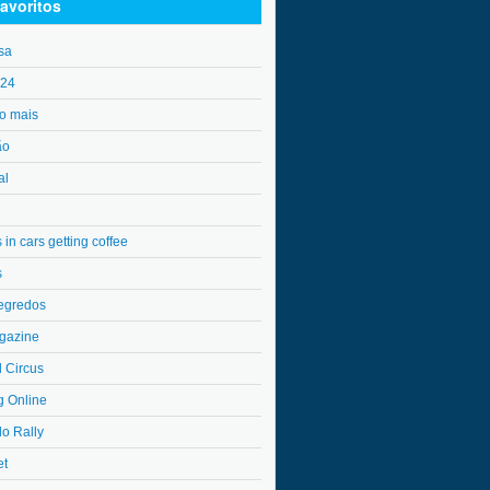
avoritos
sa
o24
o mais
ão
al
in cars getting coffee
s
egredos
gazine
l Circus
g Online
do Rally
et