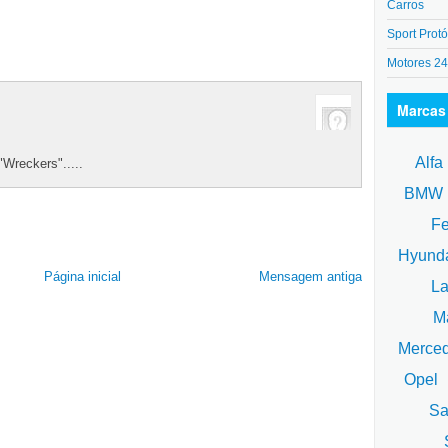
Carros
Sport Protó
Motores 2
Marcas
Alfa
Wreckers".....
BM
Fe
Hyund
Página inicial
Mensagem antiga
La
Ma
Merce
Opel
Sa
S