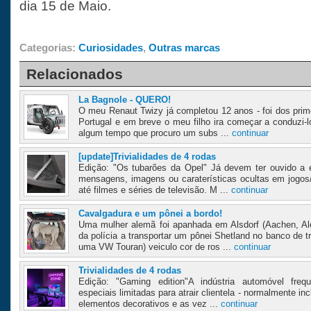
dia 15 de Maio.
Categorias:
Curiosidades
,
Outras marcas
Relacionados
La Bagnole - QUERO!
O meu Renaut Twizy já completou 12 anos - foi dos prim
Portugal e em breve o meu filho ira começar a conduzi-
algum tempo que procuro um subs ...
continuar
[update]Trivialidades de 4 rodas
Edição: "Os tubarões da Opel" Já devem ter ouvido a 
mensagens, imagens ou caraterísticas ocultas em jogo
até filmes e séries de televisão. M ...
continuar
Cavalgadura e um pônei a bordo!
Uma mulher alemã foi apanhada em Alsdorf (Aachen, A
da polícia a transportar um pônei Shetland no banco de t
uma VW Touran) veiculo cor de ros ...
continuar
Trivialidades de 4 rodas
Edição: "Gaming edition"A indústria automóvel freq
especiais limitadas para atrair clientela - normalmente in
elementos decorativos e as vez ...
continuar