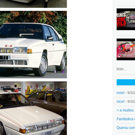
bisn...
ncie!
- 9/3/
nice!
- 9/3/
= a muitos.
Fantástica
Queria co