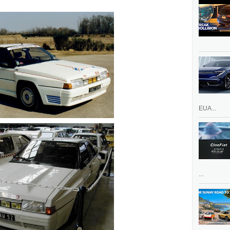
EUA...
...