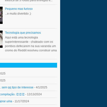
elétrica de 3 rodas para entregas e...
Pequeno mas furioso
...e muito divertido ;)
Tecnologia que precisamos
Aqui está uma tecnologia
superinteressante - chateado com os
pombos defecarem na sua varanda um
cromo do Reddit resolveu construir uma
2025
2025
.. sem qq tipo de interesse
- 4/1/2025
 compilação. 👏👏👏
- 12/13/2024
mprar uma
- 11/17/2024