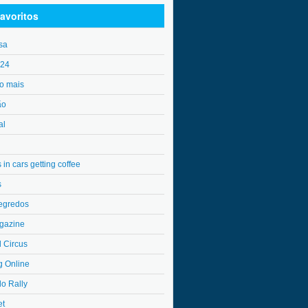
avoritos
sa
o24
o mais
ão
al
in cars getting coffee
s
egredos
gazine
l Circus
g Online
do Rally
et