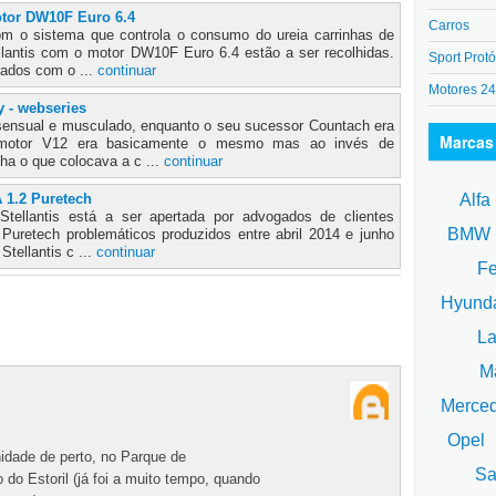
motor DW10F Euro 6.4
Carros
m o sistema que controla o consumo do ureia carrinhas de
llantis com o motor DW10F Euro 6.4 estão a ser recolhidas.
Sport Protó
ados com o ...
continuar
Motores 2
 - webseries
sensual e musculado, enquanto o seu sucessor Countach era
Marcas
motor V12 era basicamente o mesmo mas ao invés de
ha o que colocava a c ...
continuar
Alfa
 1.2 Puretech
ellantis está a ser apertada por advogados de clientes
BM
 Puretech problemáticos produzidos entre abril 2014 e junho
tellantis c ...
continuar
Fe
Hyund
La
Ma
Merce
Opel
nidade de perto, no Parque de
Sa
do Estoril (já foi a muito tempo, quando