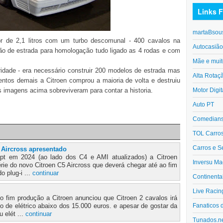
Links F
martaBsou
 de 2,1 litros com um turbo descomunal - 400 cavalos na
Autocasiã
são de estrada para homologação tudo ligado as 4 rodas e com
Mãe e muit
ridade - era necessário construir 200 modelos de estrada mas
Alta Rotaç
tos demais a Citroen comprou a maioria de volta e destruiu
Motor Digit
 imagens acima sobreviveram para contar a historia.
Auto PT
Comedians 
TOL Carro
Carros e S
 Aircross apresentado
t em 2024 (ao lado dos C4 e AMI atualizados) a Citroen
Inversu Ma
rie do novo Citroen C5 Aircross que deverá chegar até ao fim
o plug-i ...
continuar
Continenta
Live Racin
o fim produção a Citroen anunciou que Citroen 2 cavalos irá
Fanaticos 
 de elétrico abaixo dos 15.000 euros. e apesar de gostar da
 elét ...
continuar
Tunados.n