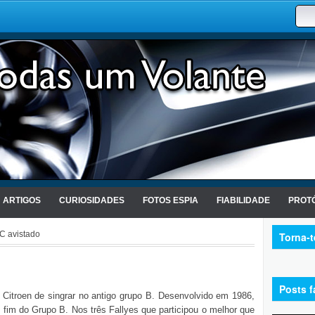
ARTIGOS
CURIOSIDADES
FOTOS ESPIA
FIABILIDADE
PROTÓ
C avistado
Torna-
Posts f
 Citroen de singrar no antigo grupo B. Desenvolvido em 1986,
 fim do Grupo B. Nos três Fallyes que participou o melhor que