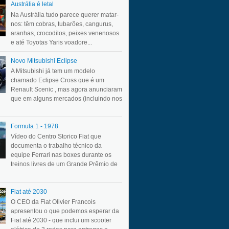
Austrália é letal
Na Austrália tudo parece querer matar-
nos: têm cobras, tubarões, cangurus,
aranhas, crocodilos, peixes venenosos
e até Toyotas Yaris voadore...
Novo Mitsubishi Eclipse
A Mitsubishi já tem um modelo
chamado Eclipse Cross que é um
Renault Scenic , mas agora anunciaram
que em alguns mercados (incluindo nos
Formula 1 - 1978
Vídeo do Centro Storico Fiat que
documenta o trabalho técnico da
equipe Ferrari nas boxes durante os
treinos livres de um Grande Prêmio de
Fiat até 2030
O CEO da Fiat Olivier Francois
apresentou o que podemos esperar da
Fiat até 2030 - que inclui um scooter