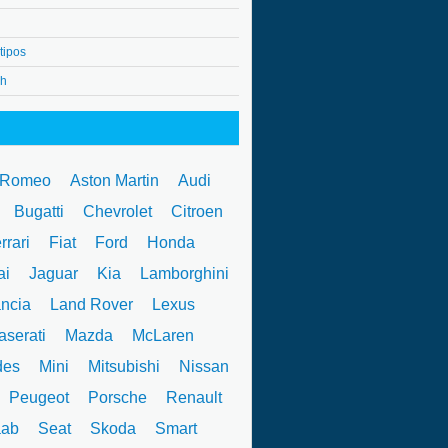
tipos
4h
 Romeo
Aston Martin
Audi
W
Bugatti
Chevrolet
Citroen
rrari
Fiat
Ford
Honda
ai
Jaguar
Kia
Lamborghini
ncia
Land Rover
Lexus
serati
Mazda
McLaren
des
Mini
Mitsubishi
Nissan
Peugeot
Porsche
Renault
ab
Seat
Skoda
Smart