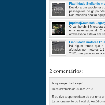
Fiabilidade Stellantis 
Devido a um problema co
passageiros do grupo Ste
Nos modelos abaixo equip
[update]Countach Legacy
O Lamborghini Miura era 
uma nave espacial. O 
atravessado estava em lin
Fiabilidade motores PSA
Há algum tempo que a St
afetados por motores 1.2
2022, mas parece que a a S
2 comentários:
hugo espanhol
says:
10 de dezembro de 2008 às 23:18
E eu tive a oportunidade de ver uma u
Estacionamento do Hotel do Autódromo 