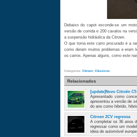
Debaixo do capot esconde-se um motor
versão de corrida e 200 cavalos na ver
a suspensão hidráulica da Citroen.
O que torna este carro procurado é a ra
como deram muitos problemas e eram len
os carros. Apenas alguns, como este nas
Categorias:
Citroen
,
Clássicos
Relacionados
[update]Novo Citroën C5
Apresentado como concep
apresentou a versão de sé
do ano como hibrido, hibrid
Citroen 2CV regressa
A completar os 36 anos d
regressar como um modelo
ideia de automóvel europeu