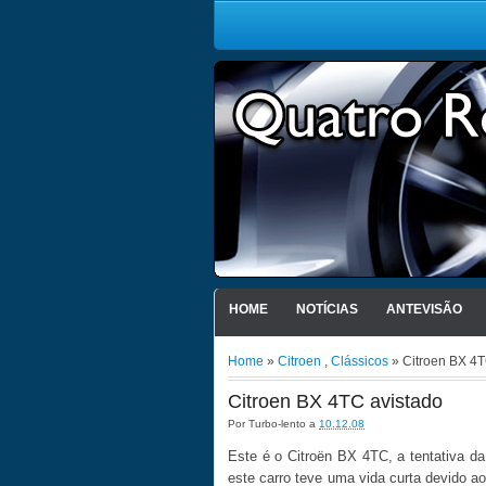
HOME
NOTÍCIAS
ANTEVISÃO
Home
»
Citroen
,
Clássicos
» Citroen BX 4T
Citroen BX 4TC avistado
Por
Turbo-lento
a
10.12.08
Este é o Citroën BX 4TC, a tentativa da
este carro teve uma vida curta devido ao