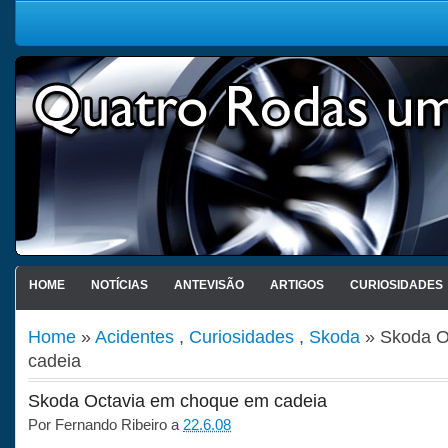
HOME
NOTÍCIAS
ANTEVISÃO
ARTIGOS
CURIOSIDADES
Home
»
Acidentes
,
Curiosidades
,
Skoda
» Skoda O
cadeia
Skoda Octavia em choque em cadeia
Por
Fernando Ribeiro
a
22.6.08