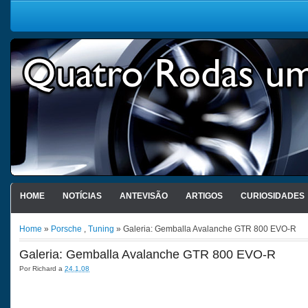
HOME
NOTÍCIAS
ANTEVISÃO
ARTIGOS
CURIOSIDADES
Home
»
Porsche
,
Tuning
» Galeria: Gemballa Avalanche GTR 800 EVO-R
Galeria: Gemballa Avalanche GTR 800 EVO-R
Por
Richard
a
24.1.08