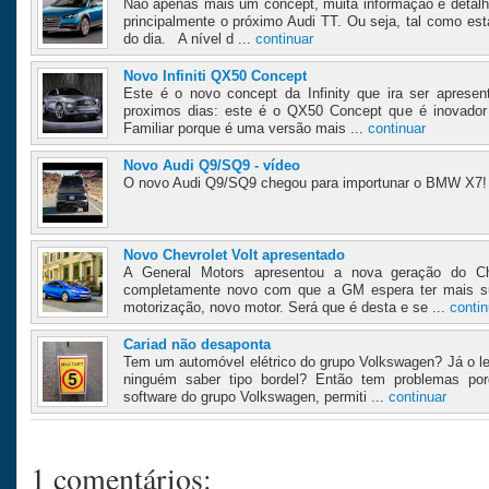
Não apenas mais um concept, muita informação e detalh
principalmente o próximo Audi TT. Ou seja, tal como est
do dia. A nível d ...
continuar
Novo Infiniti QX50 Concept
Este é o novo concept da Infinity que ira ser apresen
proximos dias: este é o QX50 Concept que é inovador
Familiar porque é uma versão mais ...
continuar
Novo Audi Q9/SQ9 - vídeo
O novo Audi Q9/SQ9 chegou para importunar o BMW X7! 
Novo Chevrolet Volt apresentado
A General Motors apresentou a nova geração do Ch
completamente novo com que a GM espera ter mais su
motorização, novo motor. Será que é desta e se ...
contin
Cariad não desaponta
Tem um automóvel elétrico do grupo Volkswagen? Já o lev
ninguém saber tipo bordel? Então tem problemas por
software do grupo Volkswagen, permiti ...
continuar
1 comentários: