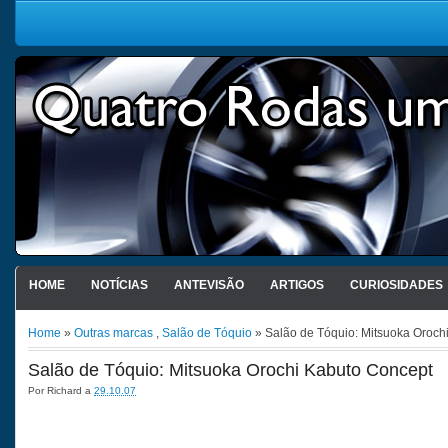
HOME
NOTÍCIAS
ANTEVISÃO
ARTIGOS
CURIOSIDADES
Home
»
Outras marcas
,
Salão de Tóquio
» Salão de Tóquio: Mitsuoka Oroch
Salão de Tóquio: Mitsuoka Orochi Kabuto Concept
Por
Richard
a
29.10.07