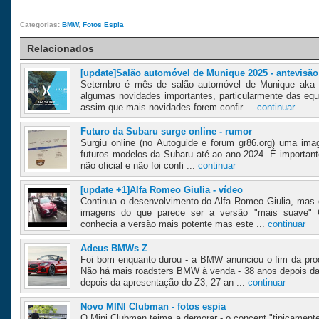
Categorias:
BMW
,
Fotos Espia
Relacionados
[update]Salão automóvel de Munique 2025 - antevisão
Setembro é mês de salão automóvel de Munique aka I
algumas novidades importantes, particularmente das equi
assim que mais novidades forem confir ...
continuar
Futuro da Subaru surge online - rumor
Surgiu online (no Autoguide e forum gr86.org) uma ima
futuros modelos da Subaru até ao ano 2024. É important
não oficial e não foi confi ...
continuar
[update +1]Alfa Romeo Giulia - vídeo
Continua o desenvolvimento do Alfa Romeo Giulia, mas 
imagens do que parece ser a versão "mais suave" G
conhecia a versão mais potente mas este ...
continuar
Adeus BMWs Z
Foi bom enquanto durou - a BMW anunciou o fim da prod
Não há mais roadsters BMW à venda - 38 anos depois da
depois da apresentação do Z3, 27 an ...
continuar
Novo MINI Clubman - fotos espia
O Mini Clubman teima a demorar - o concept "tipicament