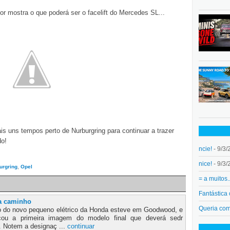
r mostra o que poderá ser o facelift do Mercedes SL...
is uns tempos perto de Nurburgring para continuar a trazer
do!
ncie!
- 9/3/
nice!
- 9/3/
urgring
,
Opel
= a muitos.
Fantástica
a caminho
Queria co
o do novo pequeno elétrico da Honda esteve em Goodwood, e
cou a primeira imagem do modelo final que deverá sedr
 Notem a designaç ...
continuar