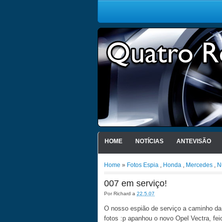
HOME
NOTÍCIAS
ANTEVISÃO
Home
»
Fotos Espia
,
Honda
,
Mercedes
,
N
007 em serviço!
Por
Richard
a
22.5.07
O nosso espião de serviço a caminho da 
fotos :p apanhou o novo Opel Vectra, fei