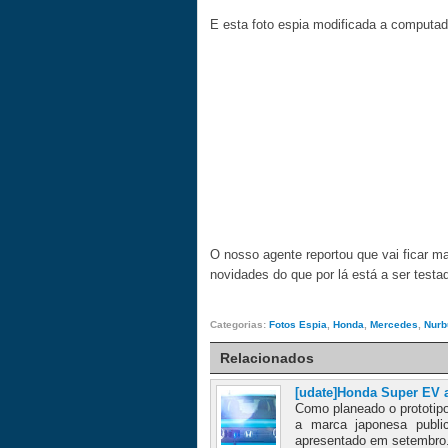
E esta foto espia modificada a computado
O nosso agente reportou que vai ficar ma
novidades do que por lá está a ser testa
Categorias:
Fotos Espia
,
Honda
,
Mercedes
,
Nurb
Relacionados
[udate]Honda Super EV 
Como planeado o prototip
a marca japonesa publi
apresentado em setembro.