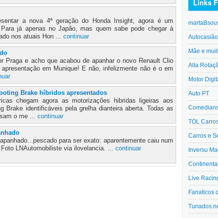
Links F
sentar a nova 4ª geração do Honda Insight, agora é um
martaBsou
. Para já apenas no Japão, mas quem sabe pode chegar à
rado nos atuais Hon ...
continuar
Autocasiã
Mãe e muit
ado
por Praga e acho que acabou de apanhar o novo Renault Clio
Alta Rotaç
a apresentação em Munique! E não, infelizmente não é o em
nuar
Motor Digit
oting Brake híbridos apresentados
Auto PT
ricas chegam agora as motorizações hibridas ligeiras aos
Comedians 
Brake identificáveis pela grelha dianteira aberta. Todas as
usam o me ...
continuar
TOL Carro
anhado
Carros e S
i apanhado...pescado para ser exato: aparentemente caiu num
 Foto LNAutomobiliste via ilovelancia. ...
continuar
Inversu Ma
Continenta
Live Racin
Fanaticos 
Tunados.n