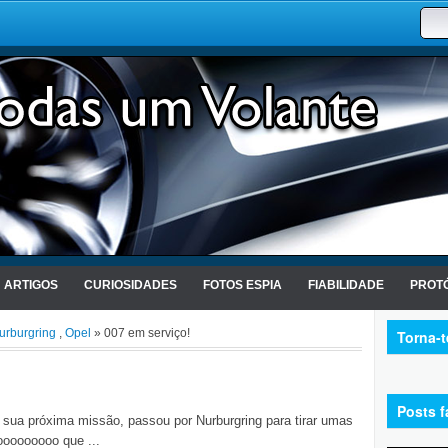
ARTIGOS
CURIOSIDADES
FOTOS ESPIA
FIABILIDADE
PROTÓ
urburgring
,
Opel
» 007 em serviço!
Torna-
Posts f
sua próxima missão, passou por Nurburgring para tirar umas
ooooooooo que ...