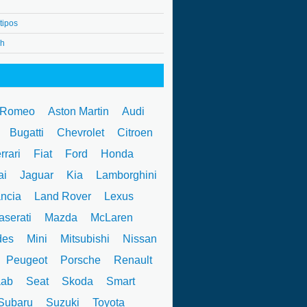
tipos
4h
 Romeo
Aston Martin
Audi
W
Bugatti
Chevrolet
Citroen
rrari
Fiat
Ford
Honda
ai
Jaguar
Kia
Lamborghini
ncia
Land Rover
Lexus
serati
Mazda
McLaren
des
Mini
Mitsubishi
Nissan
Peugeot
Porsche
Renault
ab
Seat
Skoda
Smart
ubaru
Suzuki
Toyota