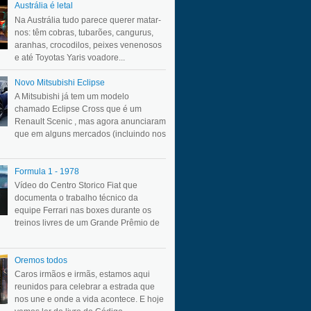
Austrália é letal
Na Austrália tudo parece querer matar-
nos: têm cobras, tubarões, cangurus,
aranhas, crocodilos, peixes venenosos
e até Toyotas Yaris voadore...
Novo Mitsubishi Eclipse
A Mitsubishi já tem um modelo
chamado Eclipse Cross que é um
Renault Scenic , mas agora anunciaram
que em alguns mercados (incluindo nos
Formula 1 - 1978
Vídeo do Centro Storico Fiat que
documenta o trabalho técnico da
equipe Ferrari nas boxes durante os
treinos livres de um Grande Prêmio de
Oremos todos
Caros irmãos e irmãs, estamos aqui
reunidos para celebrar a estrada que
nos une e onde a vida acontece. E hoje