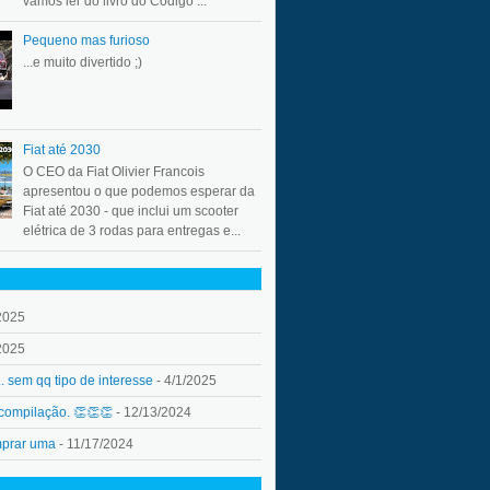
vamos ler do livro do Código ...
Pequeno mas furioso
...e muito divertido ;)
Fiat até 2030
O CEO da Fiat Olivier Francois
apresentou o que podemos esperar da
Fiat até 2030 - que inclui um scooter
elétrica de 3 rodas para entregas e...
2025
2025
.. sem qq tipo de interesse
- 4/1/2025
 compilação. 👏👏👏
- 12/13/2024
mprar uma
- 11/17/2024