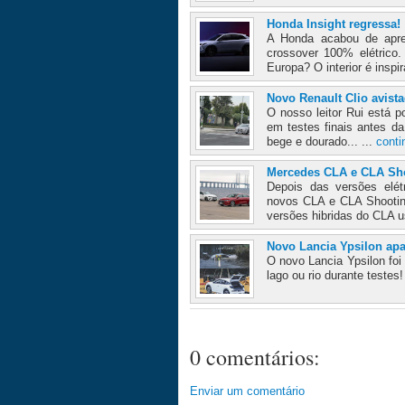
Honda Insight regressa!
A Honda acabou de apre
crossover 100% elétrico
Europa? O interior é inspi
Novo Renault Clio avist
O nosso leitor Rui está 
em testes finais antes d
bege e dourado... ...
conti
Mercedes CLA e CLA Sho
Depois das versões elét
novos CLA e CLA Shooting 
versões hibridas do CLA 
Novo Lancia Ypsilon ap
O novo Lancia Ypsilon fo
lago ou rio durante testes!
0 comentários:
Enviar um comentário