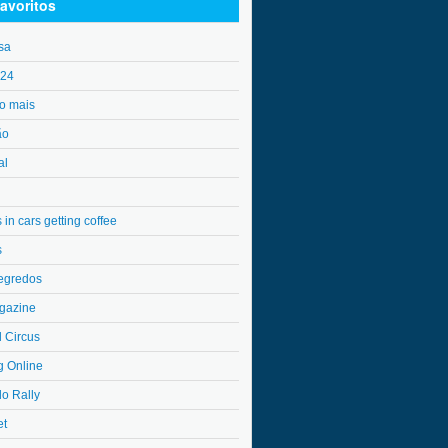
avoritos
sa
o24
o mais
ão
al
in cars getting coffee
s
egredos
gazine
l Circus
g Online
do Rally
et