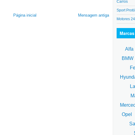
Carros
Sport Protó
Página inicial
Mensagem antiga
Motores 2
Marcas
Alfa
BM
Fe
Hyund
La
Ma
Merce
Opel
Sa
S