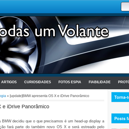
ARTIGOS
CURIOSIDADES
FOTOS ESPIA
FIABILIDADE
PROTÓ
ogia
» [update]BMW apresenta OS X e iDrive Panorâmico
Torna-
 e iDrive Panorâmico
Posts f
 a BMW decidiu que o que precisamos é um head-up display a
unção fará parte do também novo OS X e será estreado pelo