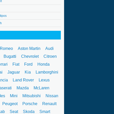
et
tipos
4h
 Romeo
Aston Martin
Audi
W
Bugatti
Chevrolet
Citroen
rrari
Fiat
Ford
Honda
ai
Jaguar
Kia
Lamborghini
ncia
Land Rover
Lexus
serati
Mazda
McLaren
des
Mini
Mitsubishi
Nissan
Peugeot
Porsche
Renault
ab
Seat
Skoda
Smart