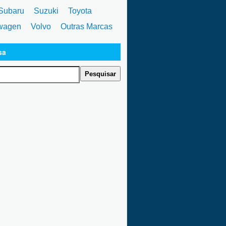
ubaru
Suzuki
Toyota
wagen
Volvo
Outras Marcas
sa