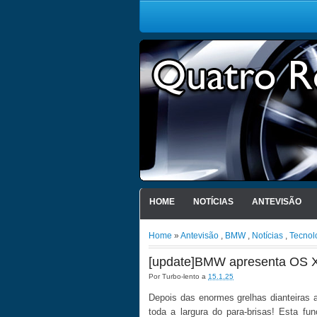
HOME
NOTÍCIAS
ANTEVISÃO
Home
»
Antevisão
,
BMW
,
Notícias
,
Tecnol
[update]BMW apresenta OS X
Por
Turbo-lento
a
15.1.25
Depois das enormes grelhas dianteiras
toda a largura do para-brisas! Esta f