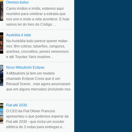
Oremos todos
Caros irmãos e irmãs, estamos aqui
reunidos para celebrar a estrada que
nos une e onde a vida acontece. E hoje
vamos ler do livro do Código ...
Austrália é letal
Na Austrália tudo parece querer matar-
nos: têm cobras, tubarões, cangurus,
aranhas, crocodilos, peixes venenosos
e até Toyotas Yaris voadore...
Novo Mitsubishi Eclipse
A Mitsubishi já tem um modelo
chamado Eclipse Cross que é um
Renault Scenic , mas agora anunciaram
que em alguns mercados (incluindo nos
Fiat até 2030
O CEO da Fiat Olivier Francois
apresentou o que podemos esperar da
Fiat até 2030 - que inclui um scooter
elétrica de 3 rodas para entregas e...