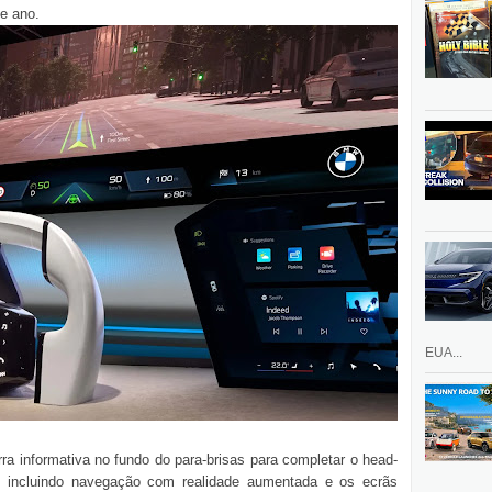
e ano.
EUA...
ra informativa no fundo do para-brisas para completar o head-
 incluindo navegação com realidade aumentada e os ecrãs