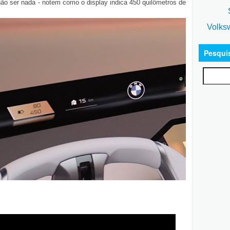
não ser nada - notem como o display indica 450 quilômetros de
S
Volks
Pesqui