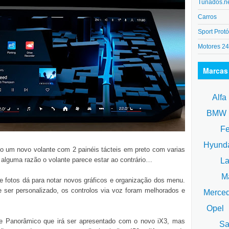
Tunados.n
Carros
Sport Protó
Motores 2
Marcas
Alfa
BM
Fe
Hyund
o um novo volante com 2 painéis tácteis em preto com varias
alguma razão o volante parece estar ao contrário…
La
Ma
 e fotos dá para notar novos gráficos e organização dos menu.
er personalizado, os controlos via voz foram melhorados e
Merce
Opel
ve Panorâmico que irá ser apresentado com o novo iX3, mas
Sa