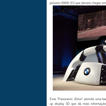
próximo BMW iX3 que deverá chegar est
Este "Panoramic iDrive" permite uma bar
up display 3D que dá mais informação