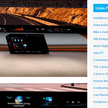
Links F
martaBsou
Autocasiã
Mãe e muit
Alta Rotaç
Motor Digit
Auto PT
Comedians 
TOL Carro
Carros e S
Inversu Ma
Continenta
Live Racin
Fanaticos 