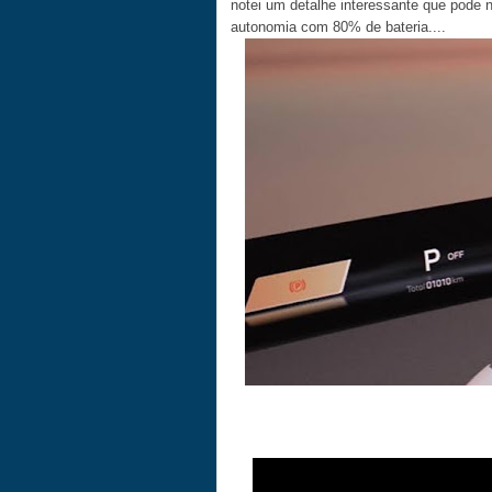
notei um detalhe interessante que pode 
autonomia com 80% de bateria....