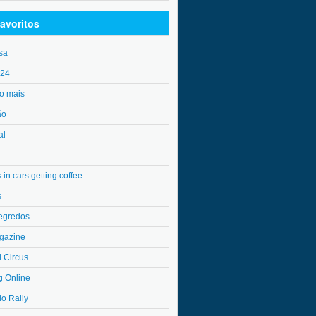
avoritos
sa
o24
o mais
ão
al
in cars getting coffee
s
egredos
gazine
l Circus
g Online
do Rally