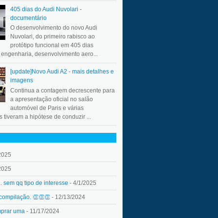
405 dias do Audi Nuvolari -
documentário
O desenvolvimento do novo Audi
Nuvolari, do primeiro rabisco ao
protótipo funcional em 405 dias
a engenharia, desenvolvimento aero...
[update]Novo Audi A2 - mais detalhes e
imagens
Continua a contagem decrescente para
a apresentação oficial no salão
automóvel de Paris e várias
 tiveram a hipótese de conduzir ...
2025
2025
.. sem qq tipo de interesse
- 4/1/2025
 compilação. 👏👏👏
- 12/13/2024
mprar uma
- 11/17/2024