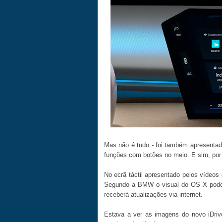
Mas não é tudo - foi também apresentad
funções com botões no meio. E sim, por 
No ecrã táctil apresentado pelos vídeos
Segundo a BMW o visual do OS X pode s
receberá atualizações via internet.
Estava a ver as imagens do novo iDri