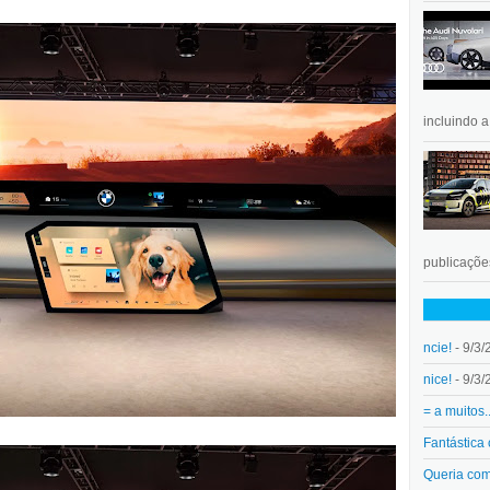
incluindo 
publicações
ncie!
- 9/3/
nice!
- 9/3/
= a muitos.
Fantástica
Queria co