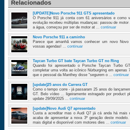
Relacionados
[UPDATE]Novo Porsche 911 GTS apresentado
O Porsche 911 já conta com 61 aniversários e como v
evolução recebeu múltiplas mudanças: passou de motor ar
a água, começou por ser de motor at ...
continuar
Novo Porsche 911 a caminho
Parece que amanhã vamos conhecer um novo Novo 
vossas agendas! ...
continuar
Taycan Turbo GT bate Taycan Turbo GT no Ring
Quando foi apresentado o Porsche Taycan Turbo GT
completar uma volta ao icônico Nürburgring em apenas 
que o pessoal da Manthey disse "segurem o ...
continuar
[update]25 anos do Carrera GT
Como o tempo corre - já passaram 25 anos do lançament
GT. Belo vídeo ... ligeiramente estragado por product
update 29/09/2025 ...
continuar
[update]Novo Audi Q7 apresentado
Custa a acreditar mas o Audi Q7 já cá anda há mais
acaba de apresentar a nova 3ª geração deste modelo.
mais digital e disponível com motores dies ...
continuar