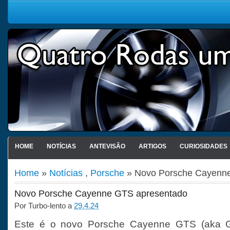
HOME
NOTÍCIAS
ANTEVISÃO
ARTIGOS
CURIOSIDADES
Home
»
Notícias
,
Porsche
» Novo Porsche Cayenn
Novo Porsche Cayenne GTS apresentado
Por
Turbo-lento
a
29.4.24
Este é o novo Porsche Cayenne GTS (aka Gr