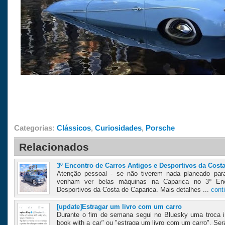
Categorias:
Clássicos
,
Curiosidades
,
Porsche
Relacionados
3º Encontro de Carros Antigos e Desportivos da Cost
Atenção pessoal - se não tiverem nada planeado par
venham ver belas máquinas na Caparica no 3º Enc
Desportivos da Costa de Caparica. Mais detalhes ...
cont
[update]Estragar um livro com um carro
Durante o fim de semana segui no Bluesky uma troca in
book with a car" ou "estraga um livro com um carro". Se