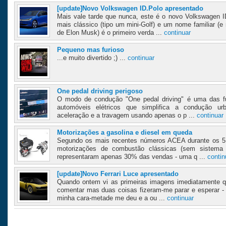
[update]Novo Volkswagen ID.Polo apresentado
Mais vale tarde que nunca, este é o novo Volkswagen I
mais clássico (tipo um mini-Golf) e um nome familiar (
de Elon Musk) é o primeiro verda ...
continuar
Pequeno mas furioso
...e muito divertido ;) ...
continuar
One pedal driving perigoso
O modo de condução "One pedal driving" é uma das fu
automóveis elétricos que simplifica a condução urb
aceleração e a travagem usando apenas o p ...
continuar
Motorizações a gasolina e diesel em queda
Segundo os mais recentes números ACEA durante os 5
motorizações de combustão clássicas (sem sistema h
representaram apenas 30% das vendas - uma q ...
contin
[update]Novo Ferrari Luce apresentado
Quando ontem vi as primeiras imagens imediatamente qu
comentar mas duas coisas fizeram-me parar e esperar - u
minha cara-metade me deu e a ou ...
continuar