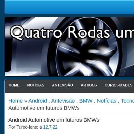
HOME
NOTÍCIAS
ANTEVISÃO
ARTIGOS
CURIOSIDADES
Home
»
Android
,
Antevisão
,
BMW
,
Notícias
,
Tecno
Automotive em futuros BMWs
Android Automotive em futuros BMWs
Por
Turbo-lento
a
12.7.22