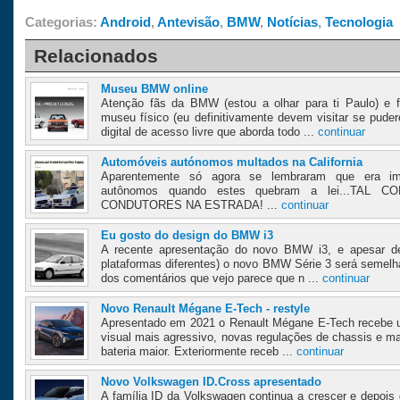
Categorias:
Android
,
Antevisão
,
BMW
,
Notícias
,
Tecnologia
Relacionados
Museu BMW online
Atenção fãs da BMW (estou a olhar para ti Paulo) e 
museu físico (eu definitivamente devem visitar se pu
digital de acesso livre que aborda todo ...
continuar
Automóveis autónomos multados na California
Aparentemente só agora se lembraram que era imp
autônomos quando estes quebram a lei...TA
CONDUTORES NA ESTRADA! ...
continuar
Eu gosto do design do BMW i3
A recente apresentação do novo BMW i3, e apesar de
plataformas diferentes) o novo BMW Série 3 será semelh
dos comentários que vejo parece que n ...
continuar
Novo Renault Mégane E-Tech - restyle
Apresentado em 2021 o Renault Mégane E-Tech recebe u
visual mais agressivo, novas regulações de chassis e m
bateria maior. Exteriormente receb ...
continuar
Novo Volkswagen ID.Cross apresentado
A família ID da Volkswagen continua a crescer e depois