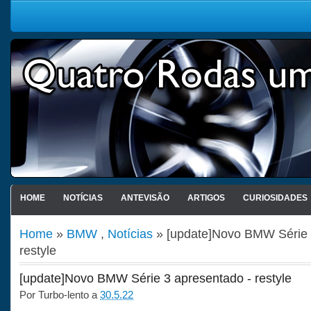
HOME
NOTÍCIAS
ANTEVISÃO
ARTIGOS
CURIOSIDADES
Home
»
BMW
,
Notícias
» [update]Novo BMW Série 
restyle
[update]Novo BMW Série 3 apresentado - restyle
Por
Turbo-lento
a
30.5.22