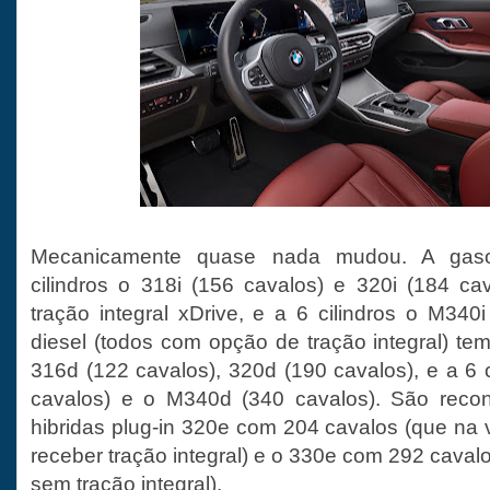
Mecanicamente quase nada mudou. A gas
cilindros o 318i (156 cavalos) e 320i (184 c
tração integral xDrive, e a 6 cilindros o M340
diesel (todos com opção de tração integral) te
316d (122 cavalos), 320d (190 cavalos), e a 6 
cavalos) e o M340d (340 cavalos). São reco
hibridas plug-in 320e com 204 cavalos (que na 
receber tração integral) e o 330e com 292 caval
sem tração integral).