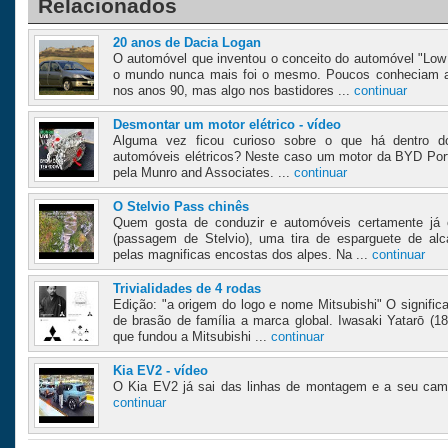
Relacionados
20 anos de Dacia Logan
O automóvel que inventou o conceito do automóvel "Low 
o mundo nunca mais foi o mesmo. Poucos conheciam a
nos anos 90, mas algo nos bastidores ...
continuar
Desmontar um motor elétrico - vídeo
Alguma vez ficou curioso sobre o que há dentro 
automóveis elétricos? Neste caso um motor da BYD Por
pela Munro and Associates. ...
continuar
O Stelvio Pass chinês
Quem gosta de conduzir e automóveis certamente já o
(passagem de Stelvio), uma tira de esparguete de al
pelas magnificas encostas dos alpes. Na ...
continuar
Trivialidades de 4 rodas
Edição: "a origem do logo e nome Mitsubishi" O significa
de brasão de família a marca global. Iwasaki Yatarō (18
que fundou a Mitsubishi ...
continuar
Kia EV2 - vídeo
O Kia EV2 já sai das linhas de montagem e a seu cam
continuar