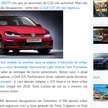
re (WLTP)
em que as emissões de CO2 vão aumentar. Mas não
vão desaparecer - entre eles o
Golf GTI VII não regressa.
tem andado às aranhas para se adaptar à transição do antigo
a o novo Worldwide Harmonized Light Vehicle Test Procedure
adiar as entregas de novos automóveis. Neste caso, o atual
 apenas o Golf GTI Performance (mais adiante ainda devemos
EUA...
oncept
) - é caro demais adaptar o GTI base e só deve voltar
eve chegar em 2019. Será curioso de ver se o mesmo vai
 mesmo motor.
M4 deveram desaparecer em Setembro. O M4 deverá voltar
rá regressar com a nova geração do Série 3 algures no final