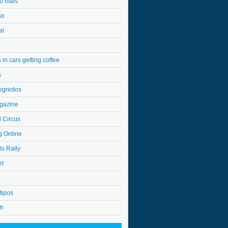
o mais
ão
al
in cars getting coffee
s
egredos
gazine
l Circus
g Online
do Rally
et
tipos
4h