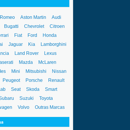
 Romeo
Aston Martin
Audi
W
Bugatti
Chevrolet
Citroen
rrari
Fiat
Ford
Honda
ai
Jaguar
Kia
Lamborghini
ncia
Land Rover
Lexus
serati
Mazda
McLaren
des
Mini
Mitsubishi
Nissan
Peugeot
Porsche
Renault
ab
Seat
Skoda
Smart
ubaru
Suzuki
Toyota
wagen
Volvo
Outras Marcas
sa