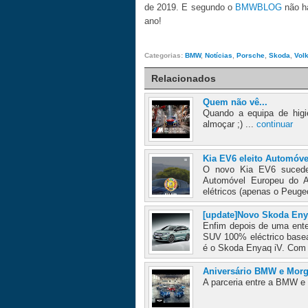
de 2019. E segundo o
BMWBLOG
não há
ano!
Categorias:
BMW
,
Notícias
,
Porsche
,
Skoda
,
Vol
Relacionados
Quem não vê...
Quando a equipa de hig
almoçar ;) ...
continuar
Kia EV6 eleito Automóv
O novo Kia EV6 sucede
Automóvel Europeu do 
elétricos (apenas o Peuge
[update]Novo Skoda Eny
Enfim depois de uma ente
SUV 100% eléctrico basea
é o Skoda Enyaq iV. Com 
Aniversário BMW e Mor
A parceria entre a BMW e