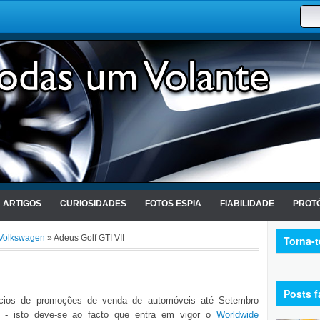
ARTIGOS
CURIOSIDADES
FOTOS ESPIA
FIABILIDADE
PROTÓ
Volkswagen
» Adeus Golf GTI VII
Torna-
Posts f
ncios de promoções de venda de automóveis até Setembro
r - isto deve-se ao facto que entra em vigor o
Worldwide