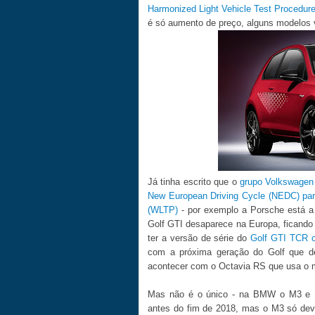
Harmonized Light Vehicle Test Procedu
é só aumento de preço, alguns modelos 
Já tinha escrito que o
grupo Volkswagen 
New European Driving Cycle (NEDC) par
(WLTP)
- por exemplo a Porsche está a 
Golf GTI desaparece na Europa, ficando
ter a versão de série do
Golf GTI TCR c
com a próxima geração do Golf que d
acontecer com o Octavia RS que usa o
Mas não é o único - na BMW o M3 e 
antes do fim de 2018, mas o M3 só deve