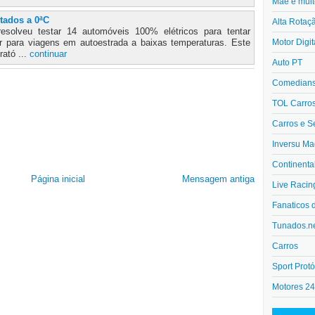
Mãe e muit
tados a 0ªC
Alta Rotaç
esolveu testar 14 automóveis 100% elétricos para tentar
Motor Digit
hor para viagens em autoestrada a baixas temperaturas. Este
rató ...
continuar
Auto PT
Comedians 
TOL Carro
Carros e S
Inversu Ma
Continenta
Página inicial
Mensagem antiga
Live Racin
Fanaticos 
Tunados.n
Carros
Sport Protó
Motores 2