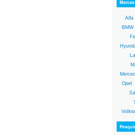
Marcas
Alfa
BM
Fe
Hyund
La
Ma
Merce
Opel
Sa
S
Volks
Pesqui