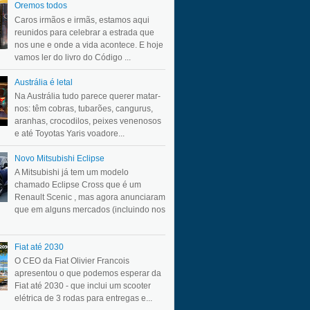
Oremos todos
Caros irmãos e irmãs, estamos aqui
reunidos para celebrar a estrada que
nos une e onde a vida acontece. E hoje
vamos ler do livro do Código ...
Austrália é letal
Na Austrália tudo parece querer matar-
nos: têm cobras, tubarões, cangurus,
aranhas, crocodilos, peixes venenosos
e até Toyotas Yaris voadore...
Novo Mitsubishi Eclipse
A Mitsubishi já tem um modelo
chamado Eclipse Cross que é um
Renault Scenic , mas agora anunciaram
que em alguns mercados (incluindo nos
Fiat até 2030
O CEO da Fiat Olivier Francois
apresentou o que podemos esperar da
Fiat até 2030 - que inclui um scooter
elétrica de 3 rodas para entregas e...