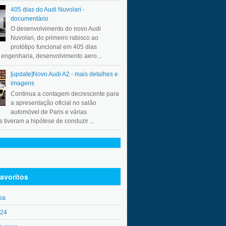
405 dias do Audi Nuvolari -
documentário
O desenvolvimento do novo Audi
Nuvolari, do primeiro rabisco ao
protótipo funcional em 405 dias
a engenharia, desenvolvimento aero...
[update]Novo Audi A2 - mais detalhes e
imagens
Continua a contagem decrescente para
a apresentação oficial no salão
automóvel de Paris e várias
 tiveram a hipótese de conduzir ...
.
avoritos
sa
o24