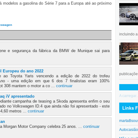
 modelos a gasolina do Série 7 para a Europa até ao próximo
kswagen
incluindo 
iene e segurança da fábrica da BMW de Munique sai para
el Europeu do ano 2022
publicações
 ao Toyota Yaris vencendo a edição de 2022 do trofeu
Ano - uma edição em que 6 dos 7 finalistas eram 100%
ot 308 mantem o motor a co ...
continuar
A carregar..
aq iV apresentado
diante campanha de teasing a Skoda apresenta enfim o seu
do no Volkswagen ID.4 que ainda não foi apresentado - este
Links F
4,60 metros ...
continuar
martaBsou
gan
 a Morgan Motor Company celebra 25 anos. ...
continuar
Autocasiã