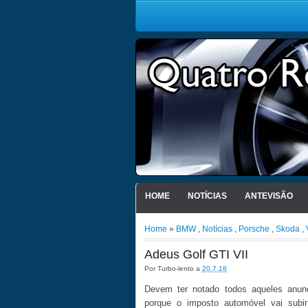
HOME
NOTÍCIAS
ANTEVISÃO
Home
»
BMW
,
Notícias
,
Porsche
,
Skoda
,
Adeus Golf GTI VII
Por
Turbo-lento
a
20.7.18
Devem ter notado todos aqueles anu
porque o imposto automóvel vai subi