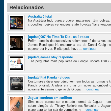
Relacionados
Austrália é letal
Na Austrália tudo parece querer matar-nos: têm cobras,
crocodilos, peixes venenosos e até Toyotas Yaris voadore
[update]007 No Time To Die - as 4 rodas
Enfim - depois de sucessivos adiamentos é desta vez q
James Bond que irá encerrar a era de Daniel Craig no
esperar por ir ver. E não pode have ...
continuar
[update]James May responde...
...às perguntas mais populares do Google. update 12/03/
[update]Fiat Panda - vídeos
Costuma-se dizer que génio vem em todos as formas e t
Panda original. A ideia era criar um novo automóvel 
novamente vemos o génio de Giugiar ...
continuar
Jaguar continua em sarilhos
Sim, esse parece ser o estado normal da Jaguar - em 
sobre direção de Thierry Bolloré (ex-Renault) a Jagu
plano para tentar sair do vermelho: n ...
continuar