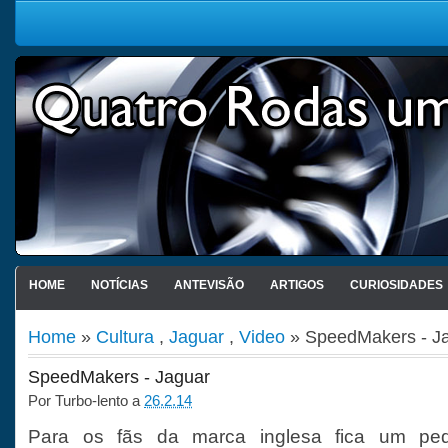
HOME
NOTÍCIAS
ANTEVISÃO
ARTIGOS
CURIOSIDADES
Home
»
Cultura
,
Jaguar
,
Video
» SpeedMakers - J
SpeedMakers - Jaguar
Por
Turbo-lento
a
26.2.14
Para os fãs da marca inglesa fica um pe