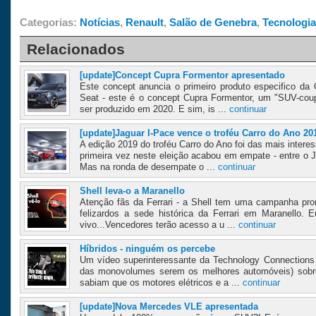
Categorias:
Notícias
,
Renault
,
Salão de Genebra
,
Tecnologia
Relacionados
[update]Concept Cupra Formentor apresentado
Este concept anuncia o primeiro produto especifico da
Seat - este é o concept Cupra Formentor, um "SUV-coup
ser produzido em 2020. E sim, is ...
continuar
[update]Jaguar I-Pace vence o troféu Carro do Ano 20
A edição 2019 do troféu Carro do Ano foi das mais inter
primeira vez neste eleição acabou em empate - entre o J
Mas na ronda de desempate o ...
continuar
Shell leva-o a Maranello
Atenção fãs da Ferrari - a Shell tem uma campanha pro
felizardos a sede histórica da Ferrari em Maranello. 
vivo...Vencedores terão acesso a u ...
continuar
Híbridos - ninguém os percebe
Um vídeo superinteressante da Technology Connections 
das monovolumes serem os melhores automóveis) sobre o
sabiam que os motores elétricos e a ...
continuar
[update]Nova Mercedes VLE apresentada