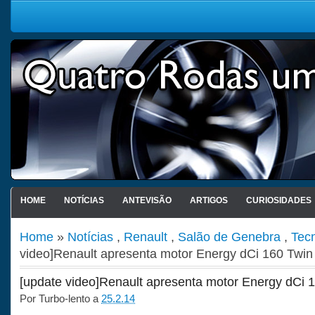
HOME
NOTÍCIAS
ANTEVISÃO
ARTIGOS
CURIOSIDADES
Home
»
Notícias
,
Renault
,
Salão de Genebra
,
Tec
video]Renault apresenta motor Energy dCi 160 Twin
[update video]Renault apresenta motor Energy dCi 
Por
Turbo-lento
a
25.2.14