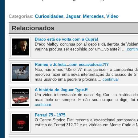
Categorias:
Curiosidades
,
Jaguar
,
Mercedes
,
Video
Relacionados
Draco está de volta com a Cupra!
Draco Malfoy continua por aí depois da derrota de Volde
varinha procura ser escolhido por um...volante?! ...
contin
Romeu e Julieta...com escavadoras?!?
Não, não é nos "US of A" mas parece - a companhia de 
resolveu fazer uma nova interpretação do clássico de S
mas usando uma pedreira próxima ...
continuar
A história do Jaguar Type-E
Um video interessante do canal Big Car - a história d
mais belo de sempre. E não sou eu que o digo, foi o
continuar
Ferrari 75 - 1975
O Centro Storico Fiat reconta a excepcional temporada
estreia do Ferrari 312 T2 e as vitórias em Monte Carlo e 