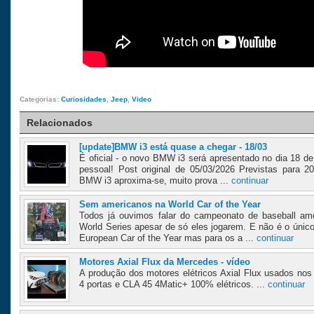
Categorias:
Curiosidades
,
Jeep
,
Video
Relacionados
[update]BMW i3 está quase a chegar - 18/03
É oficial - o novo BMW i3 será apresentado no dia 18 
pessoal! Post original de 05/03/2026 Previstas para 2
BMW i3 aproxima-se, muito prova ...
continuar
Sem americanos na World Car of the Year
Todos já ouvimos falar do campeonato de baseball a
World Series apesar de só eles jogarem. E não é o úni
European Car of the Year mas para os a ...
continuar
Motores Axial Flux da Mercedes - vídeo
A produção dos motores elétricos Axial Flux usados 
4 portas e CLA 45 4Matic+ 100% elétricos. ...
continuar