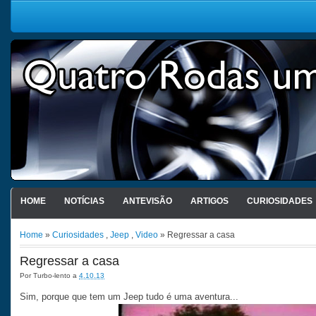
HOME
NOTÍCIAS
ANTEVISÃO
ARTIGOS
CURIOSIDADES
Home
»
Curiosidades
,
Jeep
,
Video
» Regressar a casa
Regressar a casa
Por
Turbo-lento
a
4.10.13
Sim, porque que tem um Jeep tudo é uma aventura...