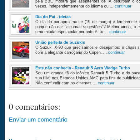
pela BBC mostra que assistentes de IA deturpam o c
vezes, independentemente do idioma ou ...
continuar
Dia do Pai - ideias
O dia do pai aproxima-se (19 de março) e lembrei-me q
porque não dar "algumas sugestões"? Melhor ainda, o
uma miúda espetacular portanto Pi to ...
continuar
União perfeita de Suzukis
O Suzuki X-90 que precisamos e desejamos: o chassis
com a elegante carroçaria do Copen. ...
continuar
Este não conhecia - Renault 5 Aero Wedge Turbo
Sou um grande fã do icônico Renault 5 Turbo e do pace
sua filial nos Estados Unidos AMC para fins de publicida
Não confundir com os cinemas ...
continuar
0 comentários:
Enviar um comentário