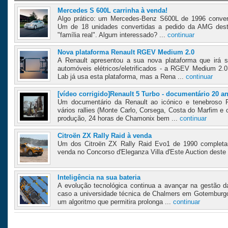
Mercedes S 600L carrinha à venda!
Algo prático: um Mercedes-Benz S600L de 1996 convert
Um de 18 unidades convertidas a pedido da AMG dest
"família real". Algum interessado? ...
continuar
Nova plataforma Renault RGEV Medium 2.0
A Renault apresentou a sua nova plataforma que irá 
automóveis elétricos/eletrificados - a RGEV Medium 2.
Lab já usa esta plataforma, mas a Rena ...
continuar
[vídeo corrigido]Renault 5 Turbo - documentário 20 a
Um documentário da Renault ao icónico e tenebroso 
vários rallies (Monte Carlo, Corsega, Costa do Marfim e
produção, 24 horas de Chamonix bem ...
continuar
Citroën ZX Rally Raid à venda
Um dos Citroën ZX Rally Raid Evo1 de 1990 completam
venda no Concorso d'Eleganza Villa d'Este Auction deste 
Inteligência na sua bateria
A evolução tecnológica continua a avançar na gestão d
caso a universidade técnica de Chalmers em Gotemburg
um algoritmo que permitira prolonga ...
continuar