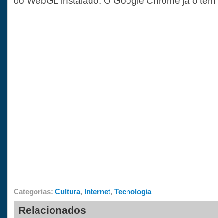
do WebGL instalado. O Google Chrome já o tem i
Categorias:
Cultura
,
Internet
,
Tecnologia
Relacionados