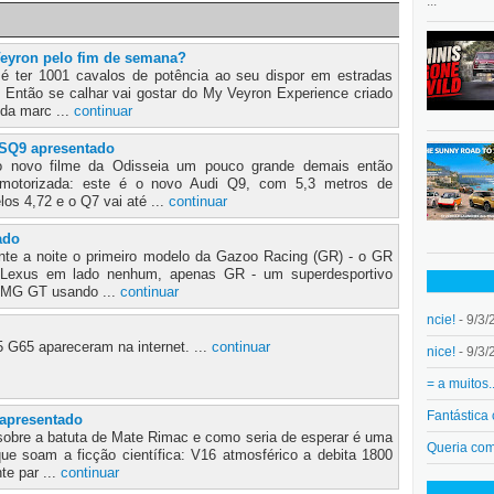
...
eyron pelo fim de semana?
é ter 1001 cavalos de potência ao seu dispor em estradas
? Então se calhar vai gostar do My Veyron Experience criado
 da marc ...
continuar
 SQ9 apresentado
 novo filme da Odisseia um pouco grande demais então
 motorizada: este é o novo Audi Q9, com 5,3 metros de
os 4,72 e o Q7 vai até ...
continuar
ado
nte a noite o primeiro modelo da Gazoo Racing (GR) - o GR
Lexus em lado nenhum, apenas GR - um superdesportivo
o AMG GT usando ...
continuar
ncie!
- 9/3/
G65 apareceram na internet. ...
continuar
nice!
- 9/3/
= a muitos.
Fantástica
 apresentado
 sobre a batuta de Mate Rimac e como seria de esperar é uma
Queria co
e soam a ficção científica: V16 atmosférico a debita 1800
te par ...
continuar