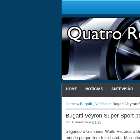
HOME
NOTÍCIAS
ANTEVISÃO
Home
»
Bugatti
,
Notícias
» Bugatti Veyron 
Bugatti Veyron Super Sport p
Por
Turbo-lento
a
9.4.13
Segundo o Guinness World Records o Bug
mundo porque tera feito batota. Mas nã