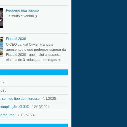
Pequeno mas furioso
...e muito divertido ;)
Fiat até 2030
O CEO da Fiat Olivier Francois
apresentou o que podemos esperar da
Fiat até 2030 - que inclui um scooter
elétrica de 3 rodas para entregas e...
2025
2025
.. sem qq tipo de interesse
- 4/1/2025
 compilação. 👏👏👏
- 12/13/2024
mprar uma
- 11/17/2024