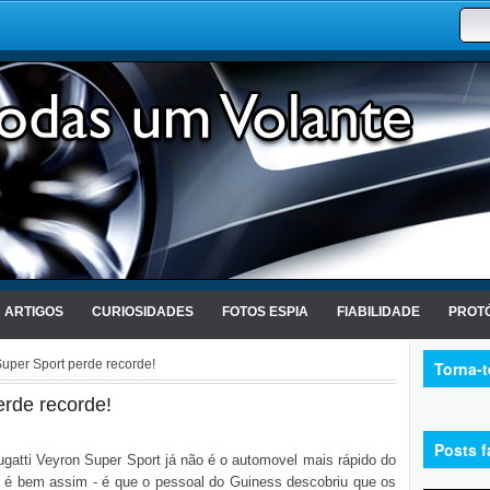
ARTIGOS
CURIOSIDADES
FOTOS ESPIA
FIABILIDADE
PROTÓ
Super Sport perde recorde!
Torna-
erde recorde!
Posts f
atti Veyron Super Sport já não é o automovel mais rápido do
o é bem assim - é que o pessoal do Guiness descobriu que os