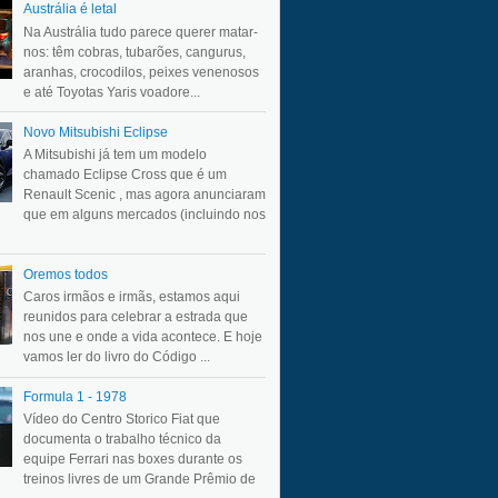
Austrália é letal
Na Austrália tudo parece querer matar-
nos: têm cobras, tubarões, cangurus,
aranhas, crocodilos, peixes venenosos
e até Toyotas Yaris voadore...
Novo Mitsubishi Eclipse
A Mitsubishi já tem um modelo
chamado Eclipse Cross que é um
Renault Scenic , mas agora anunciaram
que em alguns mercados (incluindo nos
Oremos todos
Caros irmãos e irmãs, estamos aqui
reunidos para celebrar a estrada que
nos une e onde a vida acontece. E hoje
vamos ler do livro do Código ...
Formula 1 - 1978
Vídeo do Centro Storico Fiat que
documenta o trabalho técnico da
equipe Ferrari nas boxes durante os
treinos livres de um Grande Prêmio de