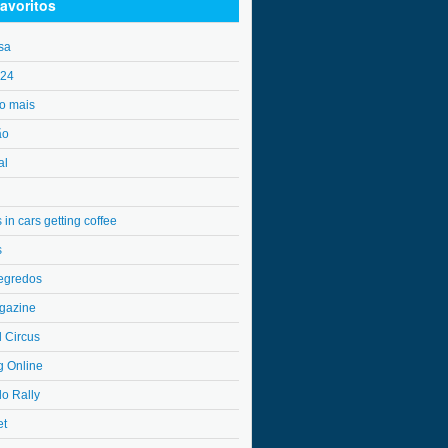
avoritos
sa
o24
o mais
ão
al
in cars getting coffee
s
egredos
gazine
l Circus
g Online
do Rally
et