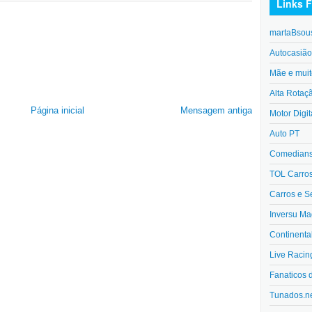
Links F
martaBsou
Autocasiã
Mãe e muit
Alta Rotaç
Página inicial
Mensagem antiga
Motor Digit
Auto PT
Comedians 
TOL Carro
Carros e S
Inversu Ma
Continenta
Live Racin
Fanaticos 
Tunados.n