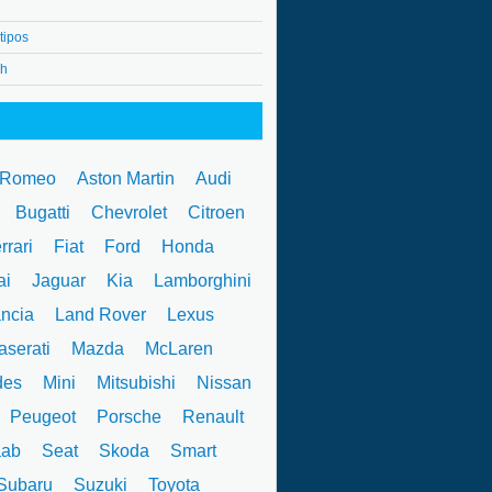
tipos
4h
 Romeo
Aston Martin
Audi
W
Bugatti
Chevrolet
Citroen
rrari
Fiat
Ford
Honda
ai
Jaguar
Kia
Lamborghini
ncia
Land Rover
Lexus
serati
Mazda
McLaren
des
Mini
Mitsubishi
Nissan
Peugeot
Porsche
Renault
ab
Seat
Skoda
Smart
ubaru
Suzuki
Toyota