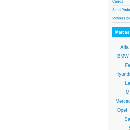
Carros
Sport Protó
Motores 2
Marcas
Alfa
BM
Fe
Hyund
La
Ma
Merce
Opel
Sa
S