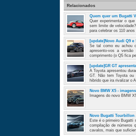
Relacionados
Quem quer um Bugatti V
Quer experimentar o que 
sem limite de velocidade
para celebrar os 110 anos
[update]Novo Audi Q9 e
Se tal como eu achou o
apresento-vos a versão
comprimento (o Q5 fica pel
[update]GR GT apresent
A Toyota apresentou dura
GT. Não tem Toyota ou 
hibrido que ira rivalizar 
Novo BMW X5 - imagens
Imagens do novo BMW X5 
Novo Bugatti Tourbillon
Este é o primeiro Bugatti
compilação de números qu
cavalos, mais que suficien