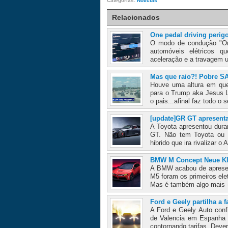
Categorias:
Notícias
Relacionados
One pedal driving perig
O modo de condução "One
automóveis elétricos qu
aceleração e a travagem 
Mas que raio?! Pobre SA
Houve uma altura em que
para o Trump aka Jesus L
o pais...afinal faz todo o s
[update]GR GT apresent
A Toyota apresentou dura
GT. Não tem Toyota ou 
hibrido que ira rivalizar 
BMW M Concept Neue Kl
A BMW acabou de apresent
M5 foram os primeiros ele
Mas é também algo mais 
Ford e Geely partilha a f
A Ford e Geely Auto confi
de Valencia em Espanha 
contornando tarifas. Deverá