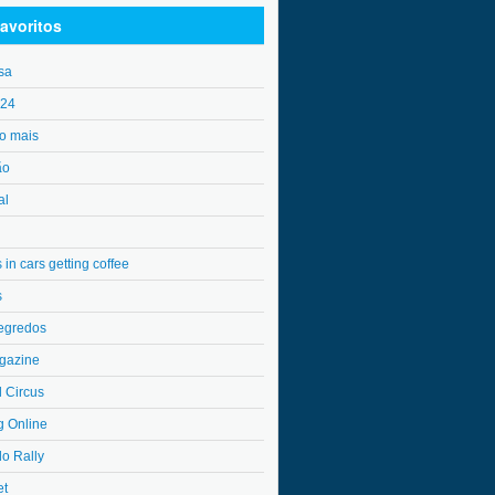
avoritos
sa
o24
o mais
ão
al
in cars getting coffee
s
egredos
gazine
l Circus
g Online
do Rally
et