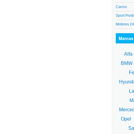
Carros
Sport Protó
Motores 2
Marcas
Alfa
BM
Fe
Hyund
La
Ma
Merce
Opel
Sa