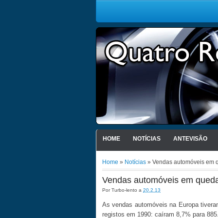
HOME
NOTÍCIAS
ANTEVISÃO
Home
»
Notícias
» Vendas automóveis em 
Vendas automóveis em qued
Por
Turbo-lento
a
20.2.13
As vendas automóveis na Europa tiver
registos em 1990: caíram 8,7% para 885