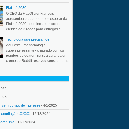
Fiat até 2030
O CEO da Fiat Olivier Francois
apresentou o que podemos esperar da
Fiat até 2030 - que inclui um scooter
elétrica de 3 rodas para entregas e...
Tecnologia que precisamos
Aqui está uma tecnologia
superinteressante - chateado com os
pombos defecarem na sua varanda um
cromo do Reddit resolveu construir uma
2025
2025
.. sem qq tipo de interesse
- 4/1/2025
 compilação. 👏👏👏
- 12/13/2024
mprar uma
- 11/17/2024