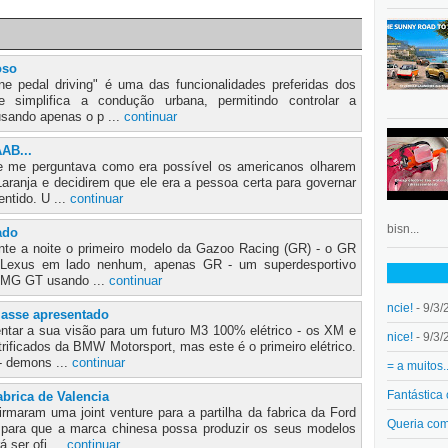
oso
 pedal driving" é uma das funcionalidades preferidas dos
e simplifica a condução urbana, permitindo controlar a
usando apenas o p ...
continuar
AB...
 me perguntava como era possível os americanos olharem
aranja e decidirem que ele era a pessoa certa para governar
entido. U ...
continuar
bisn...
ado
nte a noite o primeiro modelo da Gazoo Racing (GR) - o GR
Lexus em lado nenhum, apenas GR - um superdesportivo
o AMG GT usando ...
continuar
ncie!
- 9/3/
asse apresentado
ar a sua visão para um futuro M3 100% elétrico - os XM e
nice!
- 9/3/
trificados da BMW Motorsport, mas este é o primeiro elétrico.
- demons ...
continuar
= a muitos.
Fantástica
abrica de Valencia
rmaram uma joint venture para a partilha da fabrica da Ford
Queria co
para que a marca chinesa possa produzir os seus modelos
 ser ofi ...
continuar