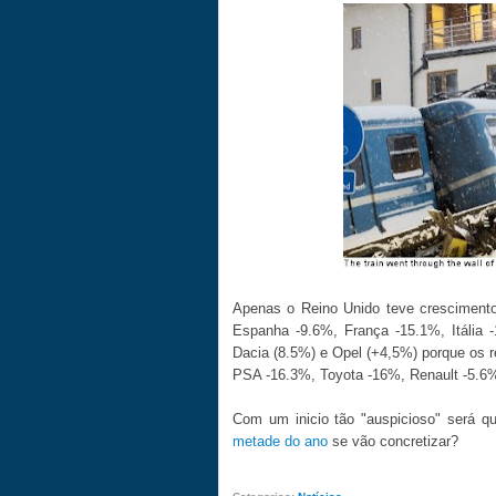
Apenas o Reino Unido teve cresciment
Espanha -9.6%, França -15.1%, Itália
Dacia (8.5%) e Opel (+4,5%) porque os r
PSA -16.3%, Toyota -16%, Renault -5.6%
Com um inicio tão "auspicioso" será 
metade do ano
se vão concretizar?