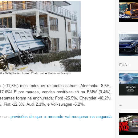
EUA...
o (+11,5%) mas todos os restantes caíram: Alemanha -8.6%,
 -17.6%! E por marcas, vendas positivas só na BMW (9.4%),
estantes foram na enchurrada: Ford -25.5%, Chevrolet -40.2%,
, Fiat -12.3%, Audi 2.1%, e Volkswagen -5.2%.
...
que as
previsões de que o mercado vai recuperar na segunda