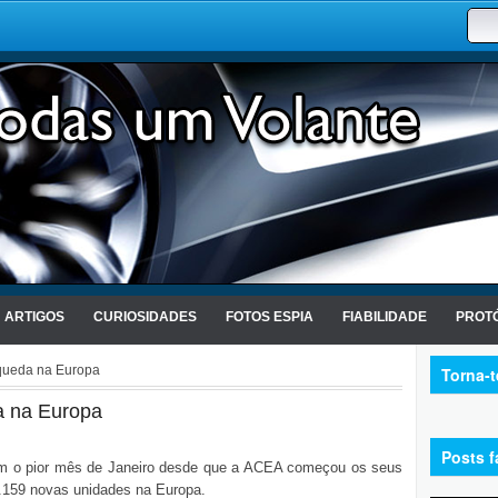
ARTIGOS
CURIOSIDADES
FOTOS ESPIA
FIABILIDADE
PROTÓ
queda na Europa
Torna-
a na Europa
Posts f
am o pior mês de Janeiro desde que a ACEA começou os seus
.159 novas unidades na Europa.