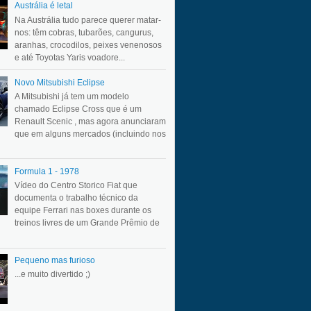
Austrália é letal
Na Austrália tudo parece querer matar-
nos: têm cobras, tubarões, cangurus,
aranhas, crocodilos, peixes venenosos
e até Toyotas Yaris voadore...
Novo Mitsubishi Eclipse
A Mitsubishi já tem um modelo
chamado Eclipse Cross que é um
Renault Scenic , mas agora anunciaram
que em alguns mercados (incluindo nos
Formula 1 - 1978
Vídeo do Centro Storico Fiat que
documenta o trabalho técnico da
equipe Ferrari nas boxes durante os
treinos livres de um Grande Prêmio de
Pequeno mas furioso
...e muito divertido ;)