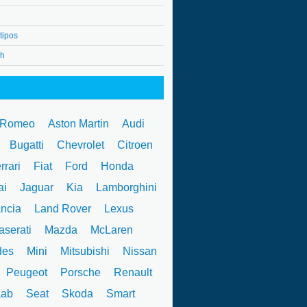
tipos
4h
 Romeo
Aston Martin
Audi
W
Bugatti
Chevrolet
Citroen
rrari
Fiat
Ford
Honda
ai
Jaguar
Kia
Lamborghini
ncia
Land Rover
Lexus
serati
Mazda
McLaren
des
Mini
Mitsubishi
Nissan
Peugeot
Porsche
Renault
ab
Seat
Skoda
Smart