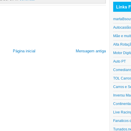
Links F
martaBsou
Autocasiã
Mãe e muit
Alta Rotaç
Página inicial
Mensagem antiga
Motor Digit
Auto PT
Comedians 
TOL Carro
Carros e S
Inversu Ma
Continenta
Live Racin
Fanaticos 
Tunados.n