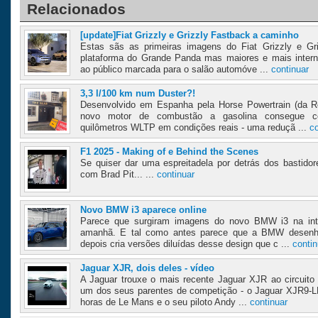
Relacionados
[update]Fiat Grizzly e Grizzly Fastback a caminho
Estas sãs as primeiras imagens do Fiat Grizzly e Gr
plataforma do Grande Panda mas maiores e mais inter
ao público marcada para o salão automóve ...
continuar
3,3 l/100 km num Duster?!
Desenvolvido em Espanha pela Horse Powertrain (da R
novo motor de combustão a gasolina consegue co
quilômetros WLTP em condições reais - uma reduçã ...
co
F1 2025 - Making of e Behind the Scenes
Se quiser dar uma espreitadela por detrás dos bastido
com Brad Pit... ...
continuar
Novo BMW i3 aparece online
Parece que surgiram imagens do novo BMW i3 na inte
amanhã. E tal como antes parece que a BMW desenh
depois cria versões diluídas desse design que c ...
contin
Jaguar XJR, dois deles - vídeo
A Jaguar trouxe o mais recente Jaguar XJR ao circuito
um dos seus parentes de competição - o Jaguar XJR9-
horas de Le Mans e o seu piloto Andy ...
continuar