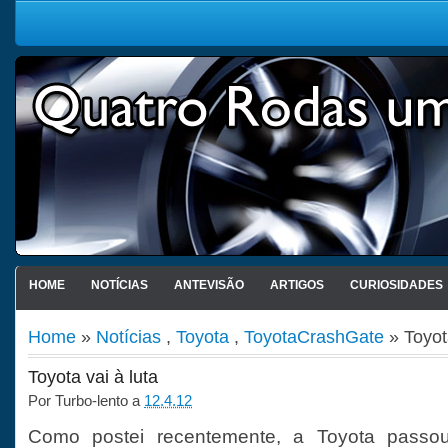
HOME
NOTÍCIAS
ANTEVISÃO
ARTIGOS
CURIOSIDADES
Home
»
Notícias
,
Toyota
,
ToyotaCrashGate
» Toyota
Toyota vai à luta
Por
Turbo-lento
a
12.4.12
Como postei recentemente, a Toyota passou 